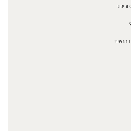
 וריכוז
י
 הנשים