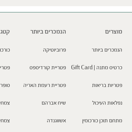
מוצרים
הנמכרים ביותר
קטגו
הנמכרים ביותר
פרוביוטיקה
כורכו
כרטיס מתנה | Gift Card
פטריית קורדיספס
פטריו
פטריות בריאות
פטריית רעמת האריה
סופר 
נפלאות העיכול
שיח אברהם
צמחי 
מתחם תוכן כורכומין
אשווגנדה
צמחי