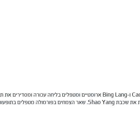
: שלושת הקיסרים – Cao Guo, Hou Po ו-Bing Lang ארומטיים ומטפלים בליח
מאפשרת להם לחדור דרך הליחה העכורה שחוסמת את שכבת Shao Yang. שאר הצ