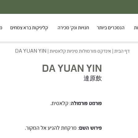
20% - הנחה על סדרת הפטריות ברכישת 2 מוצרים
ת
הנמכרים ביותר
חנויות ונק' מכירה
קליניקות ברא צמחים
מר
דף הבית
|
אינדקס פורמולות סיניות קלאסיות
|
DA YUAN YIN
DA YUAN YIN
達原飲
פורמט פורמולה
: קלאסית.
פירוש השם
: מרקחת להגיע אל המקור.