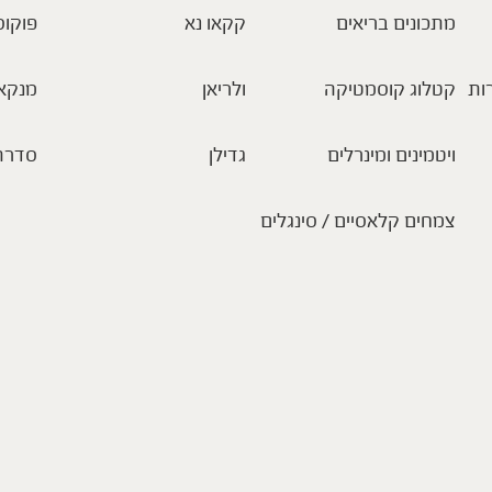
מתכונים בריאים
קקאו נא
פוקוס
ות
קטלוג קוסמטיקה
ולריאן
מנקא
ויטמינים ומינרלים
גדילן
סדרת
צמחים קלאסיים / סינגלים