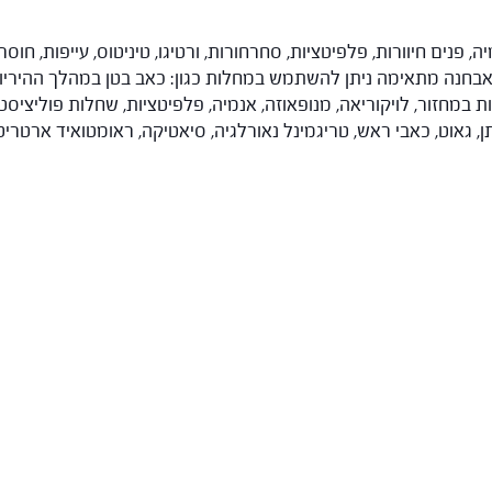
, פנים חיוורות, פלפיטציות, סחרחורות, ורטיגו, טיניטוס, עייפות, חוסר 
אבחנה מתאימה ניתן להשתמש במחלות כגון: כאב בטן במהלך ההיריון, 
במחזור, לויקוריאה, מנופאוזה, אנמיה, פלפיטציות, שחלות פוליציסטי
 גאוט, כאבי ראש, טריגמינל נאורלגיה, סיאטיקה, ראומטואיד ארטריטיס