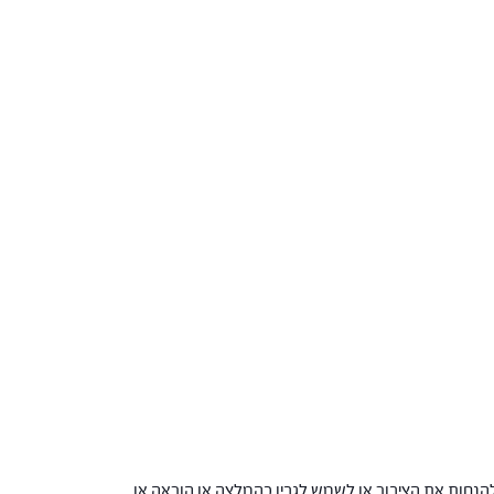
הנחות את הציבור או לשמש לגביו כהמלצה או הוראה או