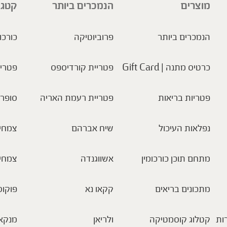
מוצרים
הנמכרים ביותר
קטגו
הנמכרים ביותר
פרוביוטיקה
כורכו
כרטיס מתנה | Gift Card
פטריית קורדיספס
פטריו
פטריות בריאות
פטריית רעמת האריה
סופר 
נפלאות העיכול
שיח אברהם
צמחי 
מתחם תוכן כורכומין
אשווגנדה
צמחי
מתכונים בריאים
קקאו נא
פוקוס
ות
קטלוג קוסמטיקה
ולריאן
מנקא