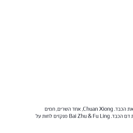
: Bai Shao, הקיסר, קריר, חמוץ ומריר נמצא בפורמולה הזו במינון גבוה בצורה משמעותית. מזין דם ומרכך את הכבד. Chuan Xiong, אחד השרים, חמים
וחריף מניע דם וצ'י, בזמן ש Ze Xie, השר השני, קר, מתוק ותפל ומשתן לחות. Dang Gui מסייע לקיסר על ידי הזנת והנעת דם הכבד. Bai Zhu & Fu Ling מנקזים לחות על