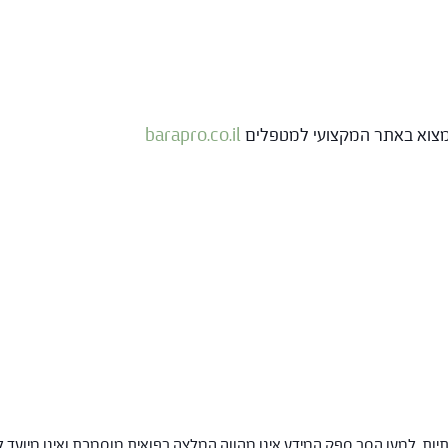
 למצוא באתר המקצועי למטפלים
barapro.co.il
ות. למען הסר ספק המידע אינו מהווה המלצה רפואית מוסמכת ואינו מיועד ל