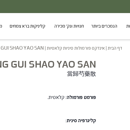
ת
הנמכרים ביותר
חנויות ונק' מכירה
קליניקות ברא צמחים
מר
דף הבית
|
אינדקס פורמולות סיניות קלאסיות
|
GUI SHAO YAO SAN
G GUI SHAO YAO SAN
當歸芍藥散
פורמט פורמולה
: קלאסית.
קליגרפיה סינית
: