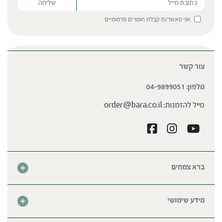
Please leave this field empty.
אני מאשר/ת קבלת חומרים פרסומיים
צור קשר
טלפון:
04-9899051
מייל להזמנות:
order@bara.co.il
ברא צמחים
אודות
חנות
מידע שימושי
צור קשר
מבצע החודש