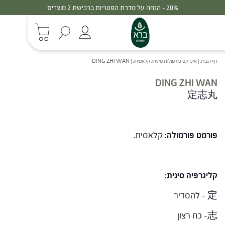
20% - הנחה על סדרת הפטריות ברכישת 2 מוצרים
דף הבית
|
אינדקס פורמולות סיניות קלאסיות
|
DING ZHI WAN
DING ZHI WAN
定志丸
פורמט פורמולה
: קלאסית.
קליגרפיה סינית
:
定 – להסדיר
志- כח רצון