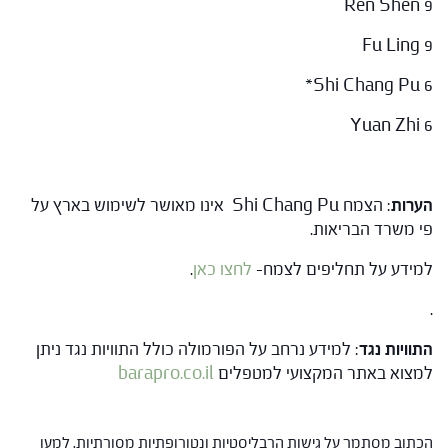
Ren Shen 9
Fu Ling 9
Shi Chang Pu 6*
Yuan Zhi 6
הערות
: הצמח Shi Chang Pu אינו מאושר לשימוש בארץ על
פי משרד הבריאות.
למידע על תחליפים לצמח-
לחצו כאן
.
.
התוויות נגד
: למידע נרחב על הפורמולה כולל התוויות נגד ניתן
למצוא באתר המקצועי למטפלים
barapro.co.il
הכתוב מסתמך על גישות הרבליסטיות ונטורופתיות מסורתיות. למען