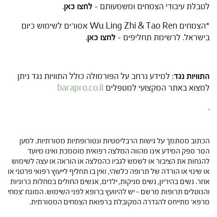
לטבלת עיבודי הצמחים ומשמעותם –
לחצו כאן
.
*הצמחים Wu Ling Zhi & Tao Ren אסורים לשימוש כיום
בישראל. לרשימת תחליפים –
לחצו כאן
.
התוויות נגד
: למידע נרחב על הפורמולה כולל התוויות נגד ניתן
למצוא באתר המקצועי למטפלים
barapro.co.il
.
הכתוב מסתמך על גישות הרבליסטיות ונטורופתיות מסורתיות. למען
הסר ספק המידע אינו מהווה המלצה רפואית מוסמכת ואינו מיועד
להנחות את הציבור או לשמש לגביו כהמלצה או הוראה או עצה לשימוש
או שינוי או הורדה של תרופה כלשהי, ואין בו תחליף לייעוץ רפואי פרטני או
אחר. נשים בהיריון, נשים מניקות, ילדים, אנשים החולים במחלות כרוניות
והנוטלים תרופות מרשם – יש להיוועץ ברופא לפני השימוש. המונח 'צמחי
מרפא' מתייחס להגדרה המקובלת ברפואת הצמחים המסורתית.