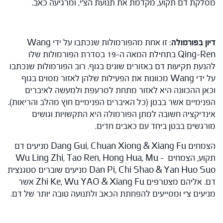
מסלקת דם תקוע, מקדמת את תנועת הצ'י, ומרגיעה כאב.
דיון בפורמולה
: זו אחת מהפורמולות שנכתבו על ידי Wang
Qing-Ren בתחילת המאה ה-19 בסדרת הפורמולות שלו
להנעת תקיעות דם באזורים שונים בגוף. רוב הפורמולות שנכתבו
על ידי Wang מכוונות את הפעילות שלהן לאזור מסוים בגוף
וכאן ההכוונה היא לאזור מתחת לסרעפת ולמעשה לאיברים
הפנימיים אשר בבטן (כל האיברים הפנימיים חוץ מהלב והריאות).
אינדיקציה חשובה למתן הפורמולה היא התקשויות וגושים
מורגשים בבטן ביחד עם כאבים חדים.
הצמחים Dang Gui, Chuan Xiong & Xiang Fu מניעים דם
תקוע, הצמחים – Wu Ling Zhi, Tao Ren, Hong Hua, Mu
Dan Pi, Chi Shao & Yan Huo Suo מניעים שוברים סטגנצית
דם. אליהם מצטרפים Zhi Ke, Wu YAO & Xiang Fu אשר
מניעים צ'י ומסייעים להפחתת הכאב ולתנועה טובה יותר של דם.