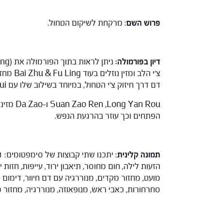
פרוש השם
: מרקחת לשיקום הטחול.
דיון בפורמולה:
דם דרך חיזוק צ'י הטחול, במיוחד בשילוב שלו עם Dang Gui כמו בפורמולה הקלאסית Dang Gui Bu Xue Tang.
הפתחים וכך עוזר בהרגעת הנפש.
תמונה קלינית
מועט, מחזור מקדים, מנוררגיה עם דם חיוור, דימום
סחרחורות, כאבי ראש, מנופאוזה, מנוררגיה, מחזור מתמשך, דימום רחמי,