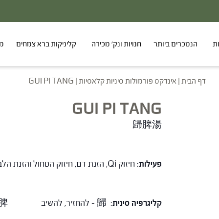
20% - הנחה על סדרת הפטריות ברכישת 2 מוצרים
ת
הנמכרים ביותר
חנויות ונק' מכירה
קליניקות ברא צמחים
מר
דף הבית
|
אינדקס פורמולות סיניות קלאסיות
|
GUI PI TANG
GUI PI TANG
歸脾湯
פעילות
: חיזוק Qi, הזנת דם, חיזוק הטחול והזנת הלב.
קליגרפיה סינית
:
歸 – להחזיר, להשיב 脾 – טחול 湯 – מים חמים, מרק.