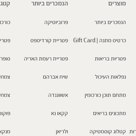
מוצרים
הנמכרים ביותר
קטגו
הנמכרים ביותר
פרוביוטיקה
כורכו
כרטיס מתנה | Gift Card
פטריית קורדיספס
פטריו
פטריות בריאות
פטריית רעמת האריה
סופר 
נפלאות העיכול
שיח אברהם
צמחי 
מתחם תוכן כורכומין
אשווגנדה
צמחי
מתכונים בריאים
קקאו נא
פוקוס
ות
קטלוג קוסמטיקה
ולריאן
מנקא