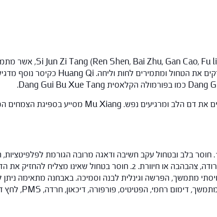
צ'י הלב ומזין נוזלים בעוד i Zhu & Fu Ling
: יתכנו שתי קבוצות של סימפטומים: 1. חוסר בלב ובטחול עקב חשיבה ודאגה מרובה הגורמת
הזעות לילה, חום מחוסר, תיאבון ירוד, עייפות, חזות ירודה, צהבהבה או חיוורת.
 ויסתי מתמשך, הפרשה וגינלית לבנה וסמיכה. באבחנה מתאימה ניתן ל
 הפטיטיס, פורפורה, דיכאון, חרדה, PMS, לחץ דם גבוה, מחלת מנייר, סוכרת.