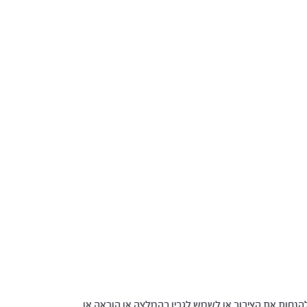
הנחות את הציבור או לשמש לגביו כהמלצה או הוראה או