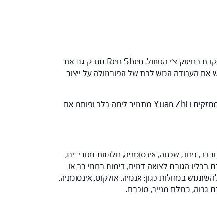
ניתן לראות בתוך הפורמולה את Si Jun Zi Tang (Ren Shen, Bai Zhu, Gan Cao, Fu ling), אשר מתמקדת בחיזוק צ'י הטחול. Ren Shen מחזק גם את
Ba מחזקים את הטחול ומתמירים לחות וליחה. Huang Qi כקיסר נוסף מדגיש את העבודה המשולבת של הפורמולה על ייצור
Suan Zao Ren ,Long Yan Rou ו-Da Zao מזינים את דם הלב ומרגיעים נפש. Mu Xiang מסייע בספיגת הצמחים המחזקים ו Yuan Zhi מתמיר ליחה בלב ופותח את
 לפלפיטציות, חרדה, פחד, שכחה, אינסומניה, חלומות מטרידים,
 2. חוסר בטחול שאינו מצליח להחזיק את הדם בכליו הגורם לצואה דמית, דימום רחמי רב או
השתמש במחלות כגון: אנמיה, אולקוס, אינסומניה,