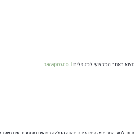
 למצוא באתר המקצועי למטפלים
barapro.co.il
ות. למען הסר ספק המידע אינו מהווה המלצה רפואית מוסמכת ואינו מיועד ל