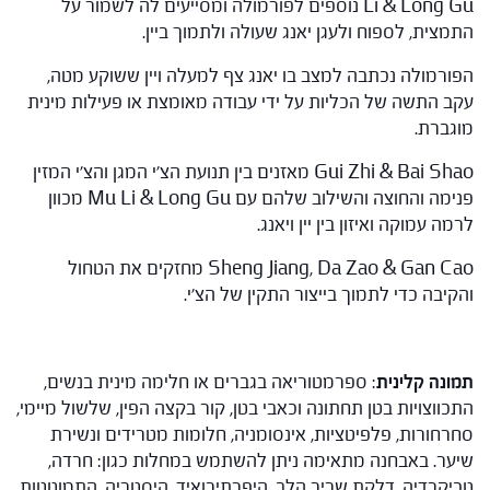
Li & Long Gu נוספים לפורמולה ומסייעים לה לשמור על
התמצית, לספוח ולעגן יאנג שעולה ולתמוך ביין.
הפורמולה נכתבה למצב בו יאנג צף למעלה ויין ששוקע מטה,
עקב התשה של הכליות על ידי עבודה מאומצת או פעילות מינית
מוגברת.
Gui Zhi & Bai Shao מאזנים בין תנועת הצ'י המגן והצ'י המזין
פנימה והחוצה והשילוב שלהם עם Mu Li & Long Gu מכוון
לרמה עמוקה ואיזון בין יין ויאנג.
Sheng Jiang, Da Zao & Gan Cao מחזקים את הטחול
והקיבה כדי לתמוך בייצור התקין של הצ'י.
תמונה קלינית
: ספרמטוריאה בגברים או חלימה מינית בנשים,
התכווצויות בטן תחתונה וכאבי בטן, קור בקצה הפין, שלשול מיימי,
סחרחורות, פלפיטציות, אינסומניה, חלומות מטרידים ונשירת
שיער. באבחנה מתאימה ניתן להשתמש במחלות כגון: חרדה,
טכיקרדיה, דלקת שריר הלב, היפרתירואיד, היסטריה, התמוטטות