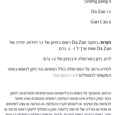
Sheng Jiang 9
Da Zao 12
Gan Cao 6
הערות
: במקור Da Zao רשום במינון של 12 יחידות, יחידה של
Da Zao שוות ערך ל 1- 2 גרם.
לרוב ניתן בפורמולה זו במינון של 12 גרם.
למידע נרחב על הפורמולה כולל התוויות נגד ניתן למצוא באתר
המקצועי למטפלים
barapro.co.il
הכתוב מסתמך על גישות הרבליסטיות ונטורופתיות מסורתיות. למען
הסר ספק המידע אינו מהווה המלצה רפואית מוסמכת ואינו מיועד
להנחות את הציבור או לשמש לגביו כהמלצה או הוראה או עצה לשימוש
או שינוי או הורדה של תרופה כלשהי, ואין בו תחליף לייעוץ רפואי פרטני או
אחר. נשים בהיריון, נשים מניקות, ילדים, אנשים החולים במחלות כרוניות