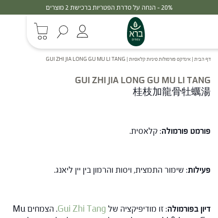
20% - הנחה על סדרת הפטריות ברכישת 2 מוצרים
דף הבית
|
אינדקס פורמולות סיניות קלאסיות
|
GUI ZHI JIA LONG GU MU LI TANG
GUI ZHI JIA LONG GU MU LI TANG
桂枝加龍骨牡蠣湯
פורמט פורמולה
: קלאסית.
פעילות
: שימור התמצית, ויסות והרמון בין יין ליאנג.
דיון בפורמולה
: זו מודיפיקציה של
Gui Zhi Tang
. הצמחים Mu