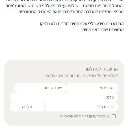
והנוטלים תרופות מרשם – יש להיוועץ ברופא לפני השימוש. המונח 'צמחי
מרפא' מתייחס להגדרה המקובלת ברפואת הצמחים המסורתית.
המידע הינו מידע כללי על צמחים בודדים ולא נבדקו
המוצרים של ברא צמחים
הרשמה לניוזלטר
לעדכונים על מבצעים והטבות הרשמו עכשיו!
Please leave this field empty.
אני מאשר/ת קבלת חומרים פרסומיים