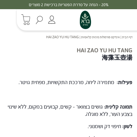
20% - הנחה על סדרת הפטריות ברכישת 2 מוצרים
דף הבית
|
אינדקס פורמולות סיניות קלאסיות
|
HAI ZAO YU HU TANG
HAI ZAO YU HU TANG
海藻玉壺湯
פעילות:
מתמירה ליחה, מרככת התקשויות, מפחית גויטר.
תמונה קלינית:
גושים בצוואר – קשים, קבועים במקום, ללא שינוי
בצבע העור, ללא מוגלה.
לשון:
חיפוי דק ושמנוני.