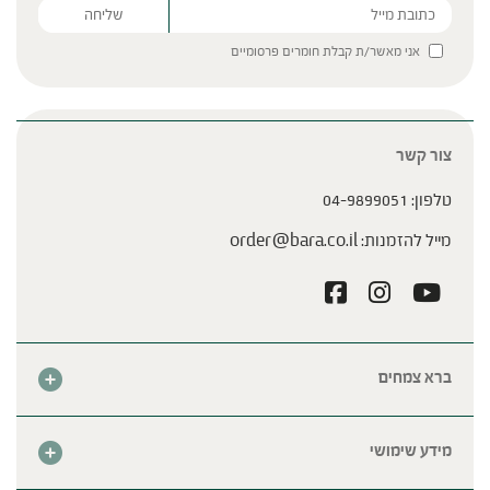
Please leave this field empty.
אני מאשר/ת קבלת חומרים פרסומיים
צור קשר
טלפון:
04-9899051
מייל להזמנות:
order@bara.co.il
ברא צמחים
אודות
חנות
מידע שימושי
צור קשר
מבצע החודש