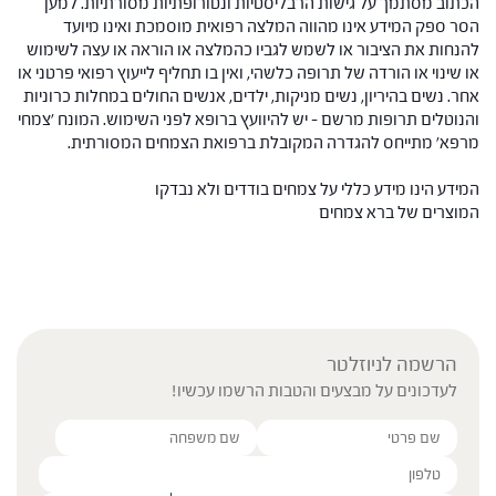
הכתוב מסתמך על גישות הרבליסטיות ונטורופתיות מסורתיות. למען
הסר ספק המידע אינו מהווה המלצה רפואית מוסמכת ואינו מיועד
להנחות את הציבור או לשמש לגביו כהמלצה או הוראה או עצה לשימוש
או שינוי או הורדה של תרופה כלשהי, ואין בו תחליף לייעוץ רפואי פרטני או
אחר. נשים בהיריון, נשים מניקות, ילדים, אנשים החולים במחלות כרוניות
והנוטלים תרופות מרשם – יש להיוועץ ברופא לפני השימוש. המונח 'צמחי
מרפא' מתייחס להגדרה המקובלת ברפואת הצמחים המסורתית.
המידע הינו מידע כללי על צמחים בודדים ולא נבדקו
המוצרים של ברא צמחים
הרשמה לניוזלטר
לעדכונים על מבצעים והטבות הרשמו עכשיו!