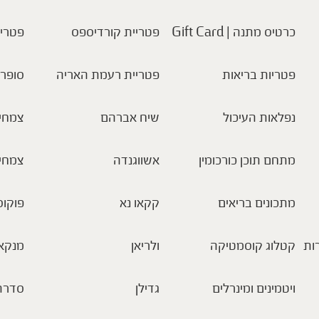
כרטיס מתנה | Gift Card
פטריית קורדיספס
פטריו
פטריות בריאות
פטריית רעמת האריה
סופר 
נפלאות העיכול
שיח אברהם
צמחי 
מתחם תוכן כורכומין
אשווגנדה
צמחי
מתכונים בריאים
קקאו נא
פוקוס
ות
קטלוג קוסמטיקה
ולריאן
מנקא
ויטמינים ומינרלים
גדילן
סדרת