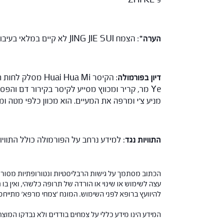
הערה
*: הצמח JING JIE SUI לא קיים במלאי בעיבוד זה.
דיון בפורמולה
מניע צ'י ומרפה את המעיים. הוא מכוון כלפי מטה ומאזן את פעילותו של e
התוויות נגד
: למידע נרחב על הפורמולה כולל התווי
הכתוב מסתמך על גישות הרבליסטיות ונטורופתיות מסורתי
עצה לשימוש או שינוי או הורדה של תרופה כלשהי, ואין בו 
להיוועץ ברופא לפני השימוש. המונח 'צמחי מרפא' מתיי
המידע הינו מידע כללי על צמחים בודדים ולא נבדקו המוצ