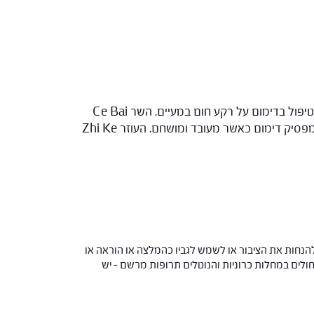
: הקיסר Huai Hua Mi מסלק לחות חמה מהמעיים, מטהר חום, מקרר דם ומפסיק דימום. זהו צמח חשוב בטיפול בדימום על רקע חום במעיים. השר Ce Bai
Ye מר, קריר ומכווץ מסייע לקיסר בקירור דם והפסקת דימום, הוא מייבש לחות אך לא פוגע ביין. השר השני Jing Jie Sui מפסיק דימום כאשר מעובד ומושחם. העוזר Zhi Ke
הנחות את הציבור או לשמש לגביו כהמלצה או הוראה או
 החולים במחלות כרוניות והנוטלים תרופות מרשם – יש