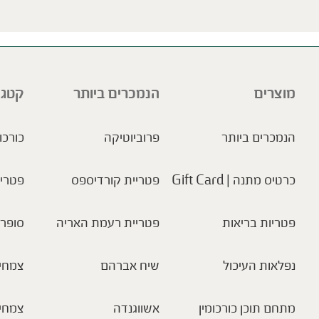
ve this field empty.
מוצרים
הנמכרים ביותר
קטגו
הנמכרים ביותר
פרוביוטיקה
כורכו
כרטיס מתנה | Gift Card
פטריית קורדיספס
פטריו
פטריות בריאות
פטריית רעמת האריה
סופר 
נפלאות העיכול
שיח אברהם
צמחי 
מתחם תוכן כורכומין
אשווגנדה
צמחי