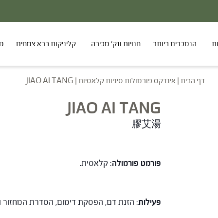
ת
הנמכרים ביותר
חנויות ונק' מכירה
קליניקות ברא צמחים
מר
דף הבית
|
אינדקס פורמולות סיניות קלאסיות
|
JIAO AI TANG
JIAO AI TANG
膠艾湯
פורמט פורמולה
: קלאסית.
פעילות
: הזנת דם, הפסקת דימום, הסדרת המחזור ו