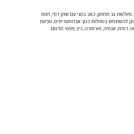
 וחולשת גב תחתון, כאב בטני עם שתן דמי, חזות
ן להשתמש במחלות כגון: אנדומטריוזיס, מניעת
אה דמית, אנמיה, פורפורה, כיב פפטי מדמם.