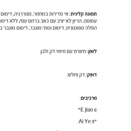
תמונה קלינית
: אי סדירות במחזור, מנוררגיה, דימום
עמומה, הריון לא יציב עם כאב ברחם עם/ ללא דימ
הפלה ספונטנית, דימום וסתי מוגבר, דימום מוגבר בז
לשון
: חיוורת עם חיפוי דק ולבן.
דופק
: דק וחלש.
מרכיבים
:
E Jiao 6*
*Ai Ye 9