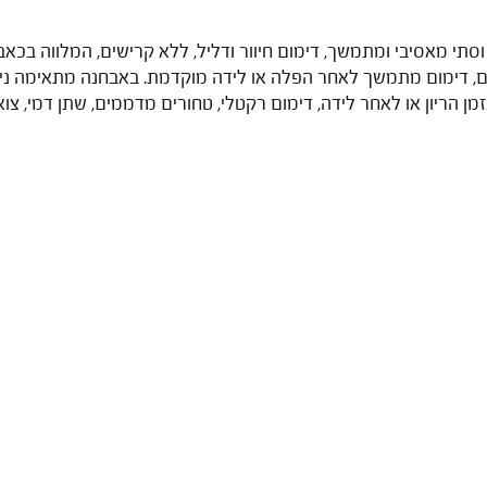
 וסתי מאסיבי ומתמשך, דימום חיוור ודליל, ללא קרישים, המלווה בכאב
ום, דימום מתמשך לאחר הפלה או לידה מוקדמת. באבחנה מתאימה נית
מן הריון או לאחר לידה, דימום רקטלי, טחורים מדממים, שתן דמי, צו