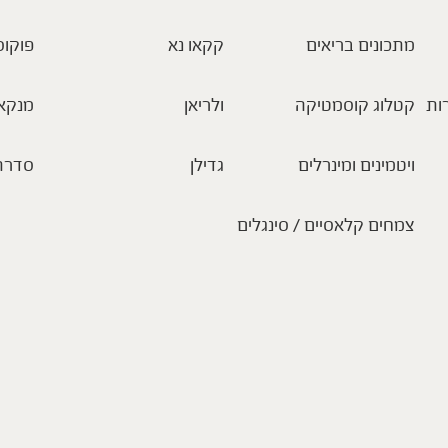
מתכונים בריאים
קקאו נא
פוקוס
ות
קטלוג קוסמטיקה
ולריאן
מנקא
ויטמינים ומינרלים
גדילן
סדרת
צמחים קלאסיים / סינגלים