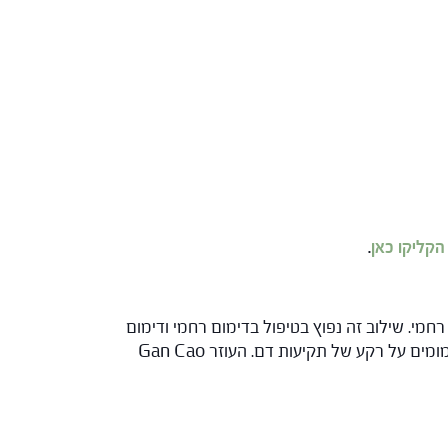
הקליקו כאן
.
 עובר ומפסיק דימום רחמי. שילוב זה נפוץ בטיפול בדימום רחמי ודימום
בהריון. השרים: Sheng Di Huang & Dang Gui, Chuan Xiong, Bai Shao מחזקים ומניעים דם ועל ידי כך מונעים דימומים על רקע של תקיעות דם. העוזר Gan Cao