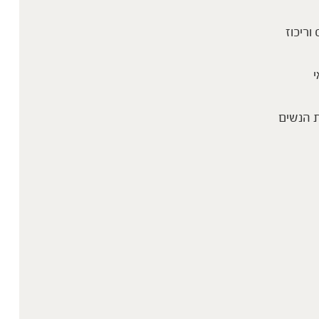
 וריכוז
י
 הנשים