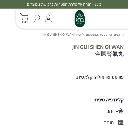
20% - הנחה על סדרת הפטריות ברכישת 2 מוצרים
דף הבית
|
אינדקס פורמולות סיניות קלאסיות
|
JIN GUI SHEN QI WAN
JIN GUI SHEN QI WAN
金匱腎氣丸
פורמט פורמולה
: קלאסית.
קליגרפיה סינית
:
金- זהב
匱- חוסר