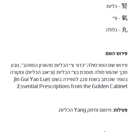
腎 – כליות
氣 – צ'י
丸 – גלולה
פירוש השם
:
פירוש שם הפורמולה "כדור צ'י הכליות מהארון המוזהב", נובע
מכך שהפורמולה תומכת בצ'י הכליות (וביאנג הכליות) ומקורה
בספר שנכתב בשנת 220 לספירה בשם: Jin Gui Yao Lue|
Essential Prescriptions from the Golden Cabinet.
פעילות
: חימום וחיזוק Yang הכליות.