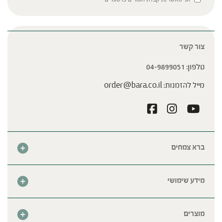
צור קשר
טלפון:
04-9899051
מייל להזמנות:
order@bara.co.il
ברא צמחים
אודות
חנות
מידע שימושי
צור קשר
מבצע החודש
שאלות נפוצות
מרכזי ברא
מוצרים