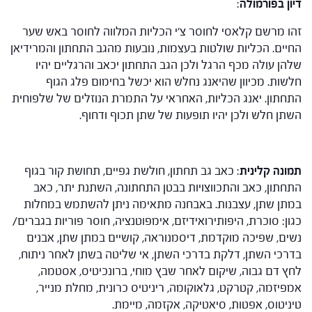
דיון בפורמולה
:
זהו מרשם קלאסי לחוסר צ'י הכליות המלווה לחוסר באש שער
החיים. הכליות שולטות בעצמות, נובעות מהגב התחתון והמרידיאן
שלהן עולה מכף הרגל ולכן הגב התחתון יכאב והרגליים יהיו
חלשות. מכיוון שהיאנג נחלש הוא יכשל בחימום פלג הגוף
התחתון. יאנג הכליות, האחראי על התמרת הנוזלים של שלפוחית
השתן חלש ולכן יהיו תופעות של שתן תכוף ודחוף.
תמונה קלינית
: כאב גב תחתון, חולשת גפיים, תחושת קור בגוף
התחתון, כאב והתכווצויות בבטן התחתונה, השתנת יתר, כאב
במתן שתן, עצבנות. באבחנה מתאימה ניתן להשתמש במחלות
כגון: סוכרת, היפותירואידיזם, אימפוטנציה, חוסר פוריות בגברים/
נשים, שפיכה מוקדמת, דיסמנוראה, קושיים במתן שתן, אבנים
בדרכי השתן, דלקת בדרכי השתן, אי שליטה בשתן לאחר ניתוח,
לחץ דם גבוה, שיקום לאחר שבץ מוחי, ברונכיטיס, אסטמה,
אמפיזמה, קטרקט, גלאוקומה, ריניטיס כרונית, מחלת מנייר,
טיניטוס, אפטות, סיאטיקה, אקזמה, מיימת.