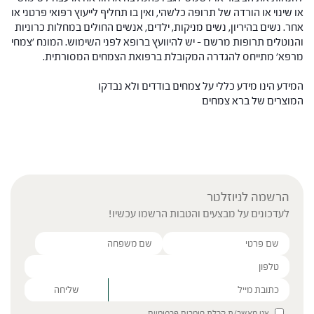
או שינוי או הורדה של תרופה כלשהי, ואין בו תחליף לייעוץ רפואי פרטני או
אחר. נשים בהיריון, נשים מניקות, ילדים, אנשים החולים במחלות כרוניות
והנוטלים תרופות מרשם – יש להיוועץ ברופא לפני השימוש. המונח 'צמחי
מרפא' מתייחס להגדרה המקובלת ברפואת הצמחים המסורתית.
המידע הינו מידע כללי על צמחים בודדים ולא נבדקו
המוצרים של ברא צמחים
הרשמה לניוזלטר
לעדכונים על מבצעים והטבות הרשמו עכשיו!
Please leave this field empty.
אני מאשר/ת קבלת חומרים פרסומיים