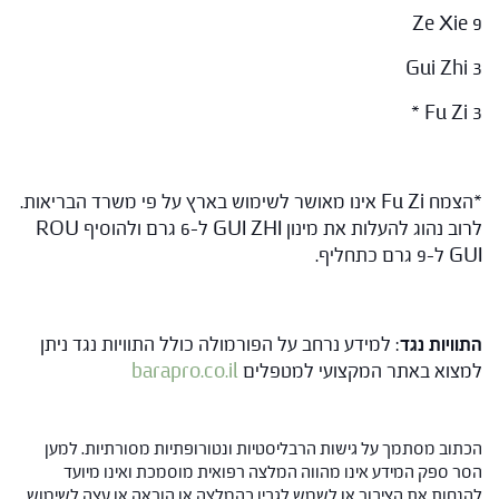
Ze Xie 9
Gui Zhi 3
Fu Zi 3 *
*הצמח Fu Zi אינו מאושר לשימוש בארץ על פי משרד הבריאות.
לרוב נהוג להעלות את מינון GUI ZHI ל-6 גרם ולהוסיף ROU
GUI ל-9 גרם כתחליף.
התוויות נגד
: למידע נרחב על הפורמולה כולל התוויות נגד ניתן
למצוא באתר המקצועי למטפלים
barapro.co.il
הכתוב מסתמך על גישות הרבליסטיות ונטורופתיות מסורתיות. למען
הסר ספק המידע אינו מהווה המלצה רפואית מוסמכת ואינו מיועד
להנחות את הציבור או לשמש לגביו כהמלצה או הוראה או עצה לשימוש