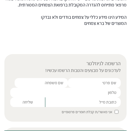
מרפא' מתייחס להגדרה המקובלת ברפואת הצמחים המסורתית.
המידע הינו מידע כללי על צמחים בודדים ולא נבדקו
המוצרים של ברא צמחים
הרשמה לניוזלטר
לעדכונים על מבצעים והטבות הרשמו עכשיו!
Please leave this field empty.
אני מאשר/ת קבלת חומרים פרסומיים