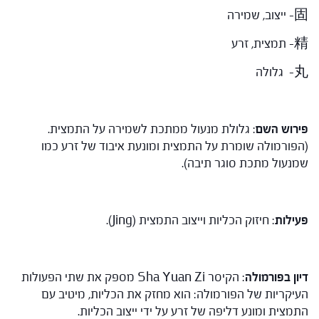
固- ייצוב, שמירה
精- תמצית, זרע
丸- גלולה
פירוש השם
: גלולת מנעול ממתכת לשמירה על התמצית.
(הפורמולה שומרת על התמצית ומונעת איבוד של זרע כמו
שמנעול מתכת סוגר תיבה).
פעילות
: חיזוק הכליות וייצוב התמצית (Jing).
דיון בפורמולה
: הקיסר Sha Yuan Zi מספק את שתי הפעולות
העיקריות של הפורמולה: הוא מחזק את הכליות, מיטיב עם
התמצית ומונע דליפה של זרע על ידי ייצוב הכליות.