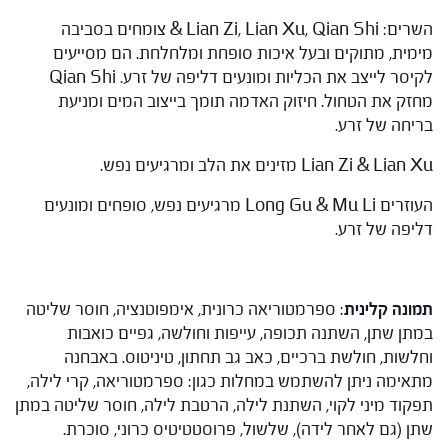
השרים: Lian Zi, Lian Xu, Qian Shi & צומחים בסביבה
מימית, מתוקים ובעל איכות סופחת ומלחלחת. הם מסייעים
לקיסר לייצב את הכליות ומונעים דליפה של זרע. Qian Shi
מחזק את הטחול. חיזוק האדמה תומך בייצוב המים ומניעת
בריחה של זרע.
Lian Zi & Lian Xu מזינים את הלב ומרגיעים נפש.
העוזרים Long Gu & Mu Li מרגיעים נפש, סופחים ומונעים
דליפה של זרע.
תמונה קלינית
: ספרמטוריאה כרונית, אימפוטנציה, חוסר שליטה
במתן שתן, השתנה תכופה, עייפות וחולשה, גפיים כואבות
וחלשות, חולשת ברכיים, כאב גב תחתון, טיניטוס. באבחנה
מתאימה ניתן להשתמש במחלות כגון: ספרמטוריאה, קרי לילה,
תפקוד מיני לקוי, השתנת לילה, הרטבת לילה, חוסר שליטה במתן
שתן (גם לאחר לידה), שלשול, פרוסטטיטיס כרוני, סוכרת.