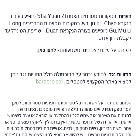
הערות
: במקורות מסוימים הצמח Sha Yuan Zi מופיע בעיבוד
הנקרא Chao – טיגון יבש. במקורות מסוימים המרכיבים Long
Gu, Mu Li מופיעים בצורה הנקראת Duan – שריפת המינרל עד
לקבלת גוון אדום.
לפירוט על עיבודי צמחים ומשמעותם-
לחצו כאן
.
התוויות נגד
: למידע נרחב על הפורמולה כולל התוויות נגד ניתן
למצוא באתר המקצועי למטפלים
barapro.co.il
הכתוב מסתמך על גישות הרבליסטיות ונטורופתיות מסורתיות. למען
הסר ספק המידע אינו מהווה המלצה רפואית מוסמכת ואינו מיועד
להנחות את הציבור או לשמש לגביו כהמלצה או הוראה או עצה לשימוש
או שינוי או הורדה של תרופה כלשהי, ואין בו תחליף לייעוץ רפואי פרטני או
אחר. נשים בהיריון, נשים מניקות, ילדים, אנשים החולים במחלות כרוניות
והנוטלים תרופות מרשם – יש להיוועץ ברופא לפני השימוש. המונח 'צמחי