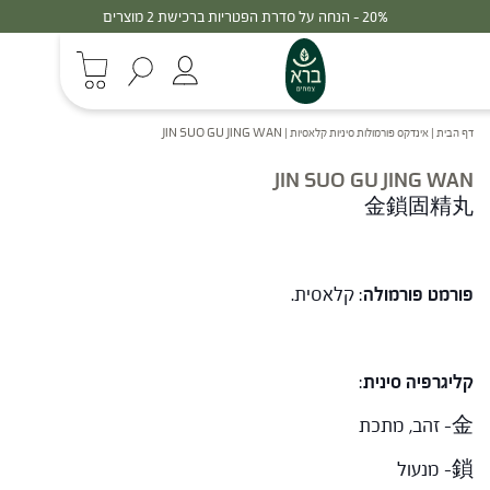
20% - הנחה על סדרת הפטריות ברכישת 2 מוצרים
דף הבית
|
אינדקס פורמולות סיניות קלאסיות
|
JIN SUO GU JING WAN
JIN SUO GU JING WAN
金鎖固精丸
פורמט פורמולה
: קלאסית.
קליגרפיה סינית
:
金- זהב, מתכת
鎖- מנעול