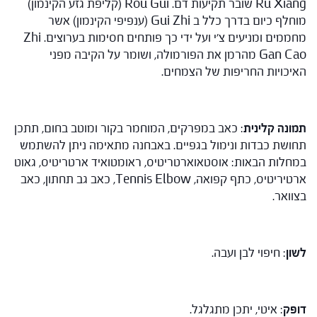
Ru Xiang שובר תקיעות דם. Rou Gui (קליפת גזע הקינמון)
מוחלף כיום בדרך כלל ב Gui Zhi (ענפיפי הקינמון) אשר
מחממים ומניעים צ'י ועל ידי כך פותחים חסימות בערוצים. Zhi
Gan Cao מהרמן את הפורמולה, ושומר על הקיבה מפני
האיכויות החריפות של הצמחים.
תמונה קלינית
: כאב במפרקים, המוחמר בקור ומוטב בחום, תתכן
תחושת כבדות ונימול בגפיים. באבחנה מתאימה ניתן להשתמש
במחלות הבאות: אוסטאוארטריטיס, ראומטואיד ארטריטיס, גאוט
ארטיריטיס, כתף קפואה, Tennis Elbow, כאב גב תחתון, כאב
בצוואר.
לשון
: חיפוי לבן ועבה.
דופק
: איטי, יתכן מתגלגל.