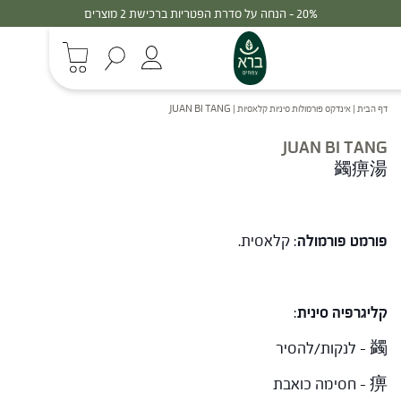
20% - הנחה על סדרת הפטריות ברכישת 2 מוצרים
דף הבית
|
אינדקס פורמולות סיניות קלאסיות
|
JUAN BI TANG
JUAN BI TANG
蠲痹湯
פורמט פורמולה
: קלאסית.
קליגרפיה סינית
:
蠲 – לנקות/להסיר
痹 – חסימה כואבת