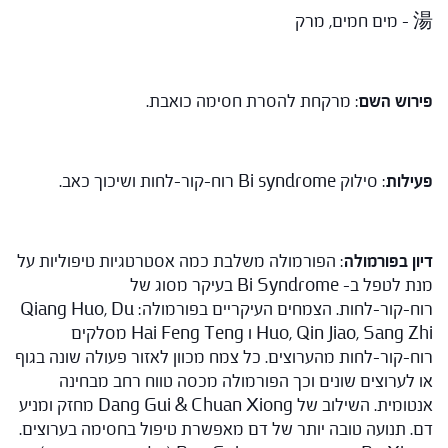
湯 – מים חמים, מרק
פירוש השם
: מרקחת להסרת חסימה כואבת.
פעילות
: סילוק Bi syndrome רוח-קור-לחות ושיכוך כאב.
דיון בפורמולה
: הפורמולה משלבת כמה אסטרטגיות טיפוליות על
מנת לטפל ב- Bi Syndrome בעיקר מסוג של
רוח-קור-לחות. הצמחים העיקריים בפורמולה: Qiang Huo, Du
Huo, Qin Jiao, Sang Zhi ו Hai Feng Teng מסלקים
רוח-קור-לחות מהערוצים. כל צמח מכוון לאזור פעולה שונה בגוף
או לערוצים שונים וכך הפורמולה מכסה טווח רחב מבחינה
אנטומית. השילוב של Dang Gui & Chuan Xiong מחזק ומניע
דם. תנועה טובה יותר של דם מאפשרת טיפול בחסימה בערוצים.