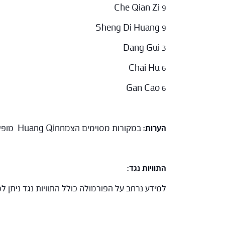
Che Qian Zi 9
Sheng Di Huang 9
Dang Gui 3
Chai Hu 6
Gan Cao 6
הערות:
במקורות מסוימים הצמחHuang Qin מופיע בעיבוד הנקרא Chao – טיגון יבש. במקורות מסוימים הצמחDang Gui מופיע בעיבוד הנקרא Jiu Xi – שטיפה ביין.
התוויות נגד:
למידע נרחב על הפורמולה כולל התוויות נגד ניתן