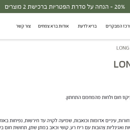
כז המבקרים
בריא לדעת
אודות ברא צמחים
צור קשר
LONG
LON
ניקוז חום ולחות מהמחמם התחתון.
רות, עיניים אדומות וכואבות, שמיעה לקויה עד חירשות, נפיחות באוז
ת ואגינליות צהובות עם ריח רע, קושי וכאב במתן שתן, תחושת חום ב