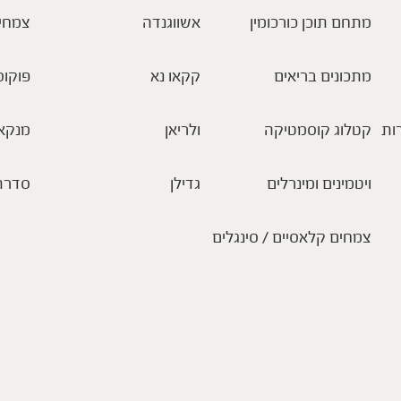
מתחם תוכן כורכומין
אשווגנדה
צמחי
מתכונים בריאים
קקאו נא
פוקוס
ות
קטלוג קוסמטיקה
ולריאן
מנקא
ויטמינים ומינרלים
גדילן
סדרת
צמחים קלאסיים / סינגלים