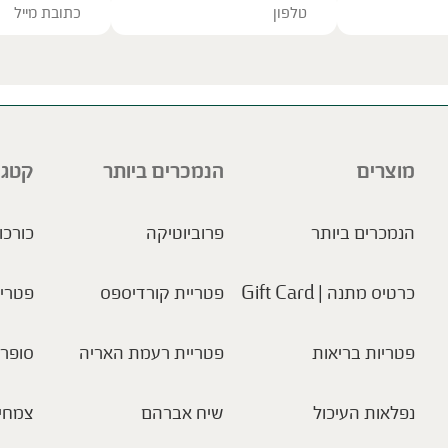
ve this field empty.
מוצרים
הנמכרים ביותר
קטגו
הנמכרים ביותר
פרוביוטיקה
כורכו
כרטיס מתנה | Gift Card
פטריית קורדיספס
פטריו
פטריות בריאות
פטריית רעמת האריה
סופר 
נפלאות העיכול
שיח אברהם
צמחי 