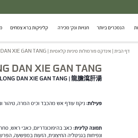
20% - הנחה על סדרת הפטריות ברכישת 2 מוצרים
ת
הנמכרים ביותר
חנויות ונק' מכירה
קליניקות ברא צמחים
מר
דף הבית
|
אינדקס פורמולות סיניות קלאסיות
|
 DAN XIE GAN TANG
G DAN XIE GAN TANG
LONG DAN XIE GAN TANG
|
龍膽瀉肝湯
פעילות:
ניקוז עודף אש מהכבד וכיס המרה, טיהור ו
תמונה קלינית:
כאב בהיפוכונדריום, כאבי ראש, סחרחו
ונפיחות בגניטליה החיצונית, הזעות במפשעה, הפרשו