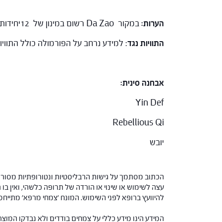
הערות:
במקור Da Zao רשום במינון של 12יחידות. יחידה שלDa Zao שוות ערך ל 1- 2 גרם. בפורמולה זו, לרוב ניתן במינון של 12 גרם.
התוויות נגד
: למידע נרחב על הפורמולה כולל התווי
אבחנה סינית:
Yin Def
Rebellious Qi
יובש
הכתוב מסתמך על גישות הרבליסטיות ונטורופתיות מסורתי
עצה לשימוש או שינוי או הורדה של תרופה כלשהי, ואין בו 
להיוועץ ברופא לפני השימוש. המונח 'צמחי מרפא' מתיי
המידע הינו מידע כללי על צמחים בודדים ולא נבדקו המוצ