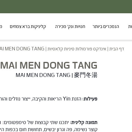
ת
הנמכרים ביותר
חנויות ונק' מכירה
קליניקות ברא צמחים
מר
דף הבית
|
אינדקס פורמולות סיניות קלאסיות
|
AI MEN DONG TANG
MAI MEN DONG TANG
MAI MEN DONG TANG
|
麥門冬湯
פעילות:
הזנת Yin הריאות והקיבה, ייצור נוזלים והורדת Qi מורד מטה.
תמונה קלינית: