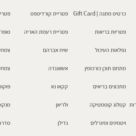
כרטיס מתנה | Gift Card
פטריית קורדיספס
פטריו
פטריות בריאות
פטריית רעמת האריה
סופר 
נפלאות העיכול
שיח אברהם
צמחי 
מתחם תוכן כורכומין
אשווגנדה
צמחי
מתכונים בריאים
קקאו נא
פוקוס
ות
קטלוג קוסמטיקה
ולריאן
מנקא
ויטמינים ומינרלים
גדילן
סדרת