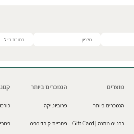
ve this field empty.
מוצרים
הנמכרים ביותר
קטגו
הנמכרים ביותר
פרוביוטיקה
כורכו
כרטיס מתנה | Gift Card
פטריית קורדיספס
פטריו