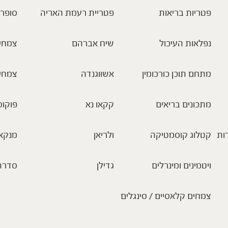
פטריות בריאות
פטריית רעמת האריה
סופר 
נפלאות העיכול
שיח אברהם
צמחי 
מתחם תוכן כורכומין
אשווגנדה
צמחי
מתכונים בריאים
קקאו נא
פוקוס
ות
קטלוג קוסמטיקה
ולריאן
מנקא
ויטמינים ומינרלים
גדילן
סדרת
צמחים קלאסיים / סינגלים