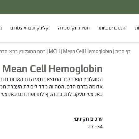
ת
הנמכרים ביותר
חנויות ונק' מכירה
קליניקות ברא צמחים
מר
דף הבית
|
MCH | Mean Cell Hemoglobin | רמת המוגלובין בתאי הדם – בדיקות דם
MCH | Mean Cell Hemoglobin | רמת המוגלובין בתאי הד
המוגלובין הוא חלבון הנמצא בתאי הדם האדומים ותפ
אדומה בזרם הדם, המהווה מדד ליכולת העברת חמצן
כאמצעי מעקב לתגובת הגוף לתרופות וגם כאמצעי 
ערכים תקינים:
34- 27