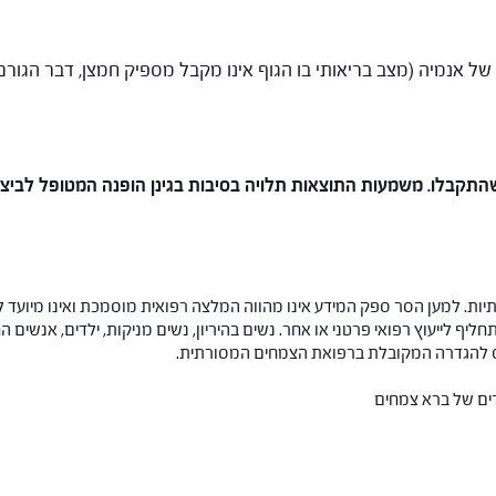
של אנמיה (מצב בריאותי בו הגוף אינו מקבל מספיק חמצן, דבר הגורם ל
התקבלו. משמעות התוצאות תלויה בסיבות בגינן הופנה המטופל לביצוע
ות. למען הסר ספק המידע אינו מהווה המלצה רפואית מוסמכת ואינו מיועד ל
תחליף לייעוץ רפואי פרטני או אחר. נשים בהיריון, נשים מניקות, ילדים, אנשים
חס להגדרה המקובלת ברפואת הצמחים המסורתית.
רים של ברא צמחים