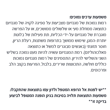
משמעות ערכים נמוכים
:
רמות נמוכות של מגנזיום מצביעות על ספיגה לקויה של מגנזיום
כתוצאה ממחלת מעי או שלשולים ממושכים, או על הפרשה
מוגברת של מגנזיום על-ידי הכליות, תת פעילות של בלוטת
יותרת-המגן, שימוש ממושך בתרופות משתנות, רעלת הריון,
חוסר תזונתי (באנשים מבוגרים למשל או כתוצאה
מאלכוהוליזם). רמת המגנזיום עשויה להיות מעט נמוכה בשליש
השני והשלישי להיריון. התסמינים של רמות מגנזיום נמוכות
כוללים חולשה, התכווצות שרירים, בלבול, הפרעות בקצב הלב
ופרכוסים.
**יש לפנות אל הרופא המטפל ולדון עמו בתוצאות שהתקבלו.
משמעות התוצאות תלויה בסיבות בגינן הופנה המטופל לביצוע
בדיקה זו**