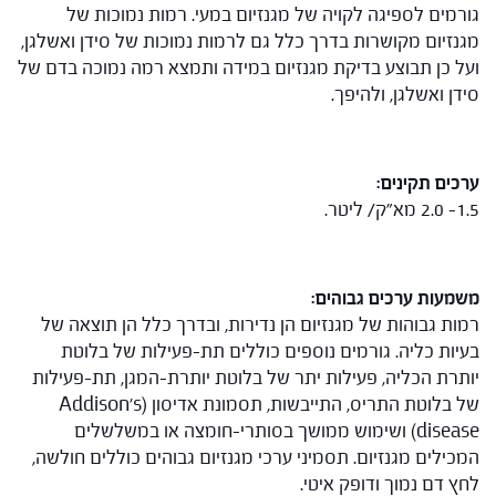
גורמים לספיגה לקויה של מגנזיום במעי. רמות נמוכות של
מגנזיום מקושרות בדרך כלל גם לרמות נמוכות של סידן ואשלגן,
ועל כן תבוצע בדיקת מגנזיום במידה ותמצא רמה נמוכה בדם של
סידן ואשלגן, ולהיפך.
ערכים תקינים
:
1.5- 2.0 מא"ק/ ליטר.
משמעות ערכים גבוהים
:
רמות גבוהות של מגנזיום הן נדירות, ובדרך כלל הן תוצאה של
בעיות כליה. גורמים נוספים כוללים תת-פעילות של בלוטת
יותרת הכליה, פעילות יתר של בלוטת יותרת-המגן, תת-פעילות
של בלוטת התריס, התייבשות, תסמונת אדיסון (Addison's
disease) ושימוש ממושך בסותרי-חומצה או במשלשלים
המכילים מגנזיום. תסמיני ערכי מגנזיום גבוהים כוללים חולשה,
לחץ דם נמוך ודופק איטי.