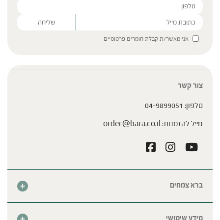
Please leave this field empty.
אני מאשר/ת קבלת חומרים פרסומיים
צור קשר
טלפון:
04-9899051
מייל להזמנות:
order@bara.co.il
ברא צמחים
אודות
חנות
מידע שימושי