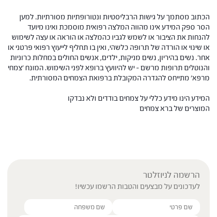
הכתוב מסתמך על גישות הרבליסטיות ונטורופתיות מסורתיות. למען
הסר ספק המידע אינו מהווה המלצה רפואית מוסמכת ואינו מיועד
להנחות את הציבור או לשמש לגביו כהמלצה או הוראה או עצה לשימוש
או שינוי או הורדה של תרופה כלשהי, ואין בו תחליף לייעוץ רפואי פרטני או
אחר. נשים בהיריון, נשים מניקות, ילדים, אנשים החולים במחלות כרוניות
והנוטלים תרופות מרשם – יש להיוועץ ברופא לפני השימוש. המונח 'צמחי
מרפא' מתייחס להגדרה המקובלת ברפואת הצמחים המסורתית.
המידע הינו מידע כללי על צמחים בודדים ולא נבדקו
המוצרים של ברא צמחים
הרשמה לניוזלטר
לעדכונים על מבצעים והטבות הרשמו עכשיו!