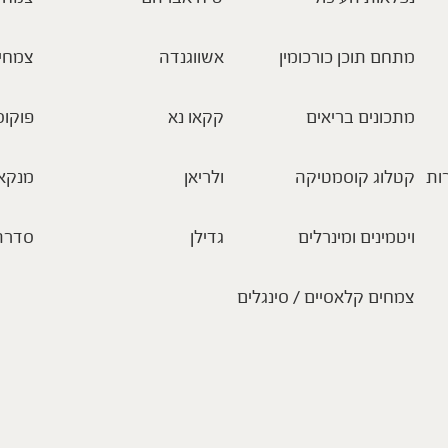
מתחם תוכן כורכומין
אשווגנדה
צמחי
מתכונים בריאים
קקאו נא
פוקוס
ות
קטלוג קוסמטיקה
ולריאן
מנקא
ויטמינים ומינרלים
גדילן
סדרת
צמחים קלאסיים / סינגלים