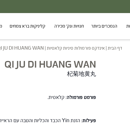
ת
הנמכרים ביותר
חנויות ונק' מכירה
קליניקות ברא צמחים
מר
דף הבית
|
אינדקס פורמולות סיניות קלאסיות
|
I JU DI HUANG WAN
QI JU DI HUANG WAN
杞菊地黄丸
פורמט פורמולה
: קלאסית.
פעילות
: הזנת Yin הכבד והכליות והטבה עם הראייה.