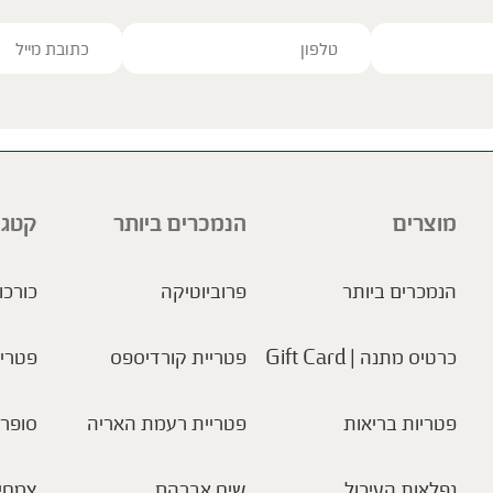
ve this field empty.
מוצרים
הנמכרים ביותר
קטגו
הנמכרים ביותר
פרוביוטיקה
כורכו
כרטיס מתנה | Gift Card
פטריית קורדיספס
פטריו
פטריות בריאות
פטריית רעמת האריה
סופר 
נפלאות העיכול
שיח אברהם
צמחי 