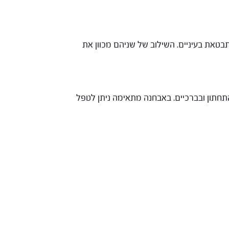
 בעיקר על הכבד ומתבטאת בעיניים. השילוב של שניהם מכוון את
 התחתון ובברכיים. באבחנה מתאימה ניתן לטפל