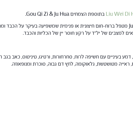
Liu Wei Di
בתוספת הצמחים Gou Qi Zi & Ju Hua.
Gou Qi Zi מזין דם ו-Yin בעיקר של הכבד ו-Ju Hua מטפל ברוח-חום חיצונית או פנימית שמשפיעה
אים למצבים של יל"ד על רקע חוסר יין של הכליות והכבד.
, דמע בעיניים עם חשיפה לרוח, סחרחורות, ורטיגו, טיניטוס, כאב בגב
ים, ראייה מטושטשת, גלאוקומה, לחץ דם גבוה, סוכרת ומנופאוזה.