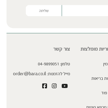
Please lea
ריות מומלצות
צור קשר
מין
טלפון:
04-9899051
מייל להזמנות:
order@bara.co.il
ת בריאות
פוד
מרפא סיניים