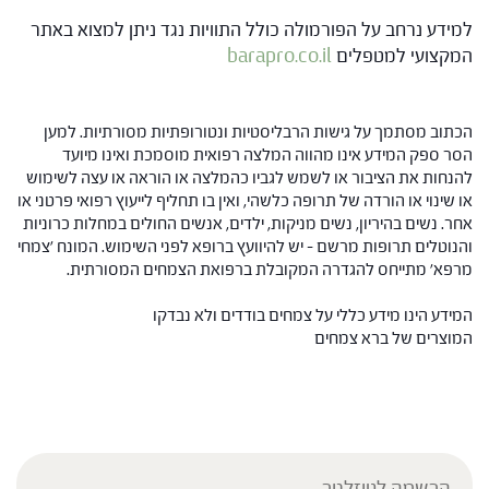
למידע נרחב על הפורמולה כולל התוויות נגד ניתן למצוא באתר
המקצועי למטפלים
barapro.co.il
הכתוב מסתמך על גישות הרבליסטיות ונטורופתיות מסורתיות. למען
הסר ספק המידע אינו מהווה המלצה רפואית מוסמכת ואינו מיועד
להנחות את הציבור או לשמש לגביו כהמלצה או הוראה או עצה לשימוש
או שינוי או הורדה של תרופה כלשהי, ואין בו תחליף לייעוץ רפואי פרטני או
אחר. נשים בהיריון, נשים מניקות, ילדים, אנשים החולים במחלות כרוניות
והנוטלים תרופות מרשם – יש להיוועץ ברופא לפני השימוש. המונח 'צמחי
מרפא' מתייחס להגדרה המקובלת ברפואת הצמחים המסורתית.
המידע הינו מידע כללי על צמחים בודדים ולא נבדקו
המוצרים של ברא צמחים
הרשמה לניוזלטר