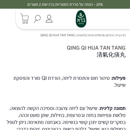
20% - הנחה על סדרת הפטריות ברכישת 2 מוצרים
דף הבית
|
אינדקס פורמולות סיניות קלאסיות
|
QING QI HUA TAN TANG
QING QI HUA TAN TANG
清氣化痰丸
פעילות:
טיהור חום והתמרת ליחה, הורדת Qi מורד והפסקת
שיעול.
תמונה קלינית:
שיעול עם ליחה צהובה וסמיכה הקשה להוצאה,
מלאות ונפיחות בחזה ובסרעפת, בחילות, שתן מועט וכהה,
במקרים קשים יתכן קושי בנשימה. באבחנה מתאימה ניתן לטפל
במחלות כגון: שיעול, דלקת ריאות, ברונכיטיס, זיהום בדרכי