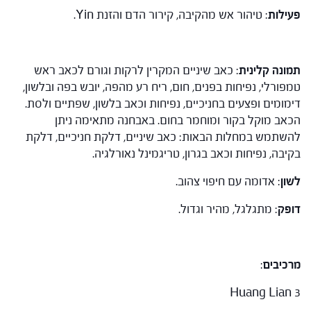
פעילות
: טיהור אש מהקיבה, קירור הדם והזנת Yin.
תמונה קלינית
: כאב שיניים המקרין לרקות וגורם לכאב ראש
טמפורלי, נפיחות בפנים, חום, ריח רע מהפה, יובש בפה ובלשון,
דימומים ופצעים בחניכיים, נפיחות וכאב בלשון, שפתיים ולסת.
הכאב מוקל בקור ומוחמר בחום. באבחנה מתאימה ניתן
להשתמש במחלות הבאות: כאב שיניים, דלקת חניכיים, דלקת
בקיבה, נפיחות וכאב בגרון, טריגמינל נאורלגיה.
לשון
: אדומה עם חיפוי צהוב.
דופק
: מתגלגל, מהיר וגדול.
מרכיבים
:
Huang Lian 3