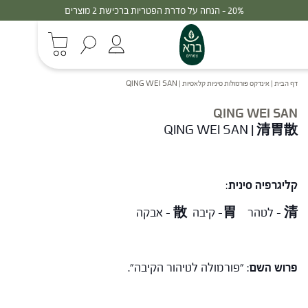
20% - הנחה על סדרת הפטריות ברכישת 2 מוצרים
דף הבית
|
אינדקס פורמולות סיניות קלאסיות
|
QING WEI SAN
QING WEI SAN
QING WEI SAN
|
清胃散
קליגרפיה סינית
:
清
– לטהר
胃
– קיבה
散
– אבקה
פרוש השם
: "פורמולה לטיהור הקיבה".