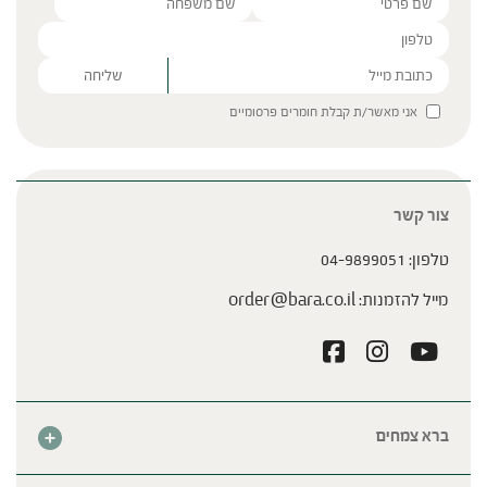
Please leave this field empty.
אני מאשר/ת קבלת חומרים פרסומיים
צור קשר
טלפון:
04-9899051
מייל להזמנות:
order@bara.co.il
ברא צמחים
אודות