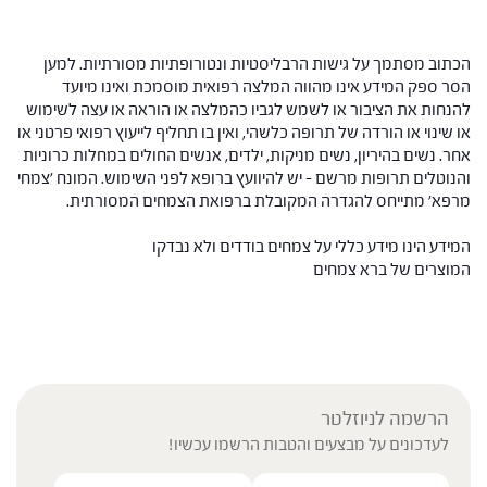
הכתוב מסתמך על גישות הרבליסטיות ונטורופתיות מסורתיות. למען
הסר ספק המידע אינו מהווה המלצה רפואית מוסמכת ואינו מיועד
להנחות את הציבור או לשמש לגביו כהמלצה או הוראה או עצה לשימוש
או שינוי או הורדה של תרופה כלשהי, ואין בו תחליף לייעוץ רפואי פרטני או
אחר. נשים בהיריון, נשים מניקות, ילדים, אנשים החולים במחלות כרוניות
והנוטלים תרופות מרשם – יש להיוועץ ברופא לפני השימוש. המונח 'צמחי
מרפא' מתייחס להגדרה המקובלת ברפואת הצמחים המסורתית.
המידע הינו מידע כללי על צמחים בודדים ולא נבדקו
המוצרים של ברא צמחים
הרשמה לניוזלטר
לעדכונים על מבצעים והטבות הרשמו עכשיו!