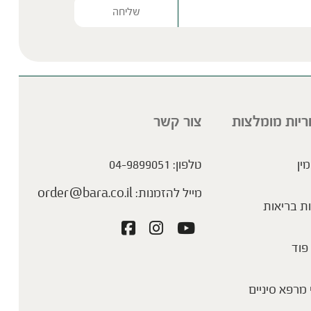
Please lea
ריות מומלצות
צור קשר
מין
טלפון:
04-9899051
מייל להזמנות:
order@bara.co.il
ת בריאות
פוד
מרפא סיניים