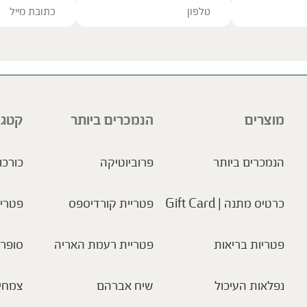
ve this field empty.
מוצרים
הנמכרים ביותר
קטגו
הנמכרים ביותר
פרוביוטיקה
כורכו
כרטיס מתנה | Gift Card
פטריית קורדיספס
פטריו
פטריות בריאות
פטריית רעמת האריה
סופר 
נפלאות העיכול
שיח אברהם
צמחי 