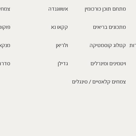
מתחם תוכן כורכומין
אשווגנדה
צמחי
מתכונים בריאים
קקאו נא
פוקוס
ות
קטלוג קוסמטיקה
ולריאן
מנקא
ויטמינים ומינרלים
גדילן
סדרת
צמחים קלאסיים / סינגלים