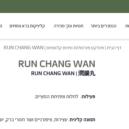
20% - הנחה על סדרת הפטריות ברכישת 2 מוצרים
ת
הנמכרים ביותר
חנויות ונק' מכירה
קליניקות ברא צמחים
מר
דף הבית
|
אינדקס פורמולות סיניות קלאסיות
|
RUN CHANG WAN
RUN CHANG WAN
RUN CHANG WAN
|
潤腸丸
פעילות
: לחלוח ופתיחת המעיים.
תמונה קלינית
: עצירות, ציפורניים ועור חסרי ברק, י