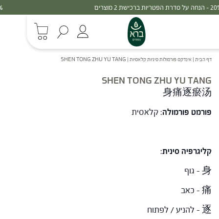
30% - הנחה על סדרת הפטריות ברכישת 3 מוצרים
דף הבית
|
אינדקס פורמולות סיניות קלאסיות
|
SHEN TONG ZHU YU TANG
SHEN TONG ZHU YU TANG
身痛逐瘀汤
פורמט פורמולה
: קלאסית
קליגרפיה סינית
:
身 – גוף
痛 – כאב
逐 – להניע / לפתוח