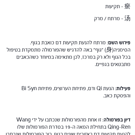
瘀 – תקיעות
汤 – מרתח / מרק
פירוש השם
: מרתח להנעת תקיעות דם כואבת בגוף.
הסימניה(身) "גוף" באה להדגיש שהפורמולה מתמקדת בטיפול
בכל הגוף ולא רק במרכז, לכן מתאימה במיוחד כשהכאבים
מתבטאים בגפיים.
פעילות
: הנעת Qi ודם, פתיחת הערוצים, פתיחת Bi Syn
והפסקת כאב.
דיון בפורמולה
: זו אחת מהפורמולות שנכתבו על ידי Wang
Qing-Ren בתחילת המאה ה-19 בסדרת הפורמולות שלו
להנעת תקיעות דם באזורים שונים בגוף. רוב הפורמולות שנכתבו