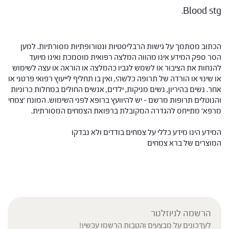
Blood stg.
הכתוב מסתמך על גישות הרבליסטיות ונטורופתיות מסורתיות. למען
הסר ספק המידע אינו מהווה המלצה רפואית מוסמכת ואינו מיועד
להנחות את הציבור או לשמש לגביו כהמלצה או הוראה או עצה לשימוש
או שינוי או הורדה של תרופה כלשהי, ואין בו תחליף לייעוץ רפואי פרטני או
אחר. נשים בהיריון, נשים מניקות, ילדים, אנשים החולים במחלות כרוניות
והנוטלים תרופות מרשם – יש להיוועץ ברופא לפני השימוש. המונח 'צמחי
מרפא' מתייחס להגדרה המקובלת ברפואת הצמחים המסורתית.
המידע הינו מידע כללי על צמחים בודדים ולא נבדקו
המוצרים של ברא צמחים
הרשמה לניוזלטר
לעדכונים על מבצעים והטבות הרשמו עכשיו!