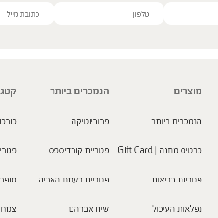
ve this field empty.
מוצרים
הנמכרים ביותר
קטגו
הנמכרים ביותר
פרוביוטיקה
כורכו
כרטיס מתנה | Gift Card
פטריית קורדיספס
פטריו
פטריות בריאות
פטריית רעמת האריה
סופר 
נפלאות העיכול
שיח אברהם
צמחי 