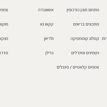
מתחם תוכן כורכומין
אשווגנדה
צמחי
מתכונים בריאים
קקאו נא
פוקוס
ות
קטלוג קוסמטיקה
ולריאן
מנקא
ויטמינים ומינרלים
גדילן
סדרת
צמחים קלאסיים / סינגלים