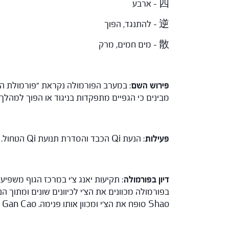
四 – ארבע
逆 – להתנגד, הפוך
散 – מים חמים, מרק
פירוש השם
: במערב הפורמולה נקראת "פורמולת הג
מבינים כי הגפיים מתפקדות בניגוד או הפוך למהלך
פעילות
: הנעת Qi הכבד והסדרת תנועת Qi הטחול.
דיון בפורמולה
: תקיעות יאנג צ'י במרכז הגוף משפיע
Shao סופח את הצ'י ומכוון אותו פנימה. Gan Cao מזין את צ'י הטחול והמרכז ובמקביל נכנס לכל המרידיאנים ומסייע להפצת הצ'י בכל הגוף.