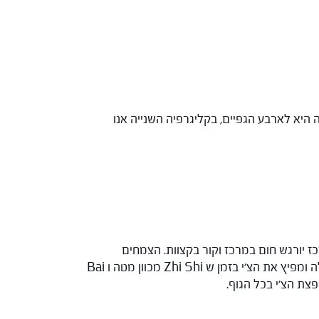
יא לארבע הגפיים, בקליגרפיה השנייה אנו
כז יורגש חום במרכז וקור בקצוות. הצמחים
בפורמולה מכוונים את הצ'י לכיוונים שונים ומתוך הניגודיות הזו נוצרת תנועה חזקה של צ'י מהמרכז החוצה. Chai Hu מעלה ומפיץ את הצ'י בזמן ש Zhi Shi מכוון מטה ו Bai