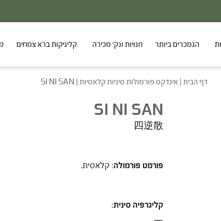
ת
הנמכרים ביותר
חנויות ונק' מכירה
קליניקות ברא צמחים
מר
דף הבית
|
אינדקס פורמולות סיניות קלאסיות
|
SI NI SAN
SI NI SAN
四逆散
פורמט פורמולה
: קלאסית.
קליגרפיה סינית
: