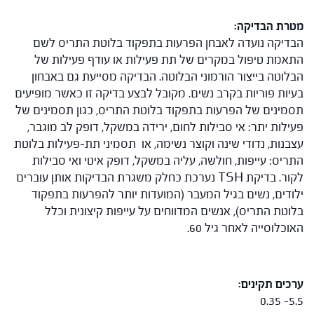
מטרת הבדיקה
:
הבדיקה נועדה לאבחן הפרעות בתפקוד בלוטת התריס לשם
התאמת טיפול במקרים של תת פעילות או עודף פעילות של
הבלוטה בייצור הורמוני הבלוטה. הבדיקה מסייעת גם באבחון
בעיות פוריות בקרב נשים. מקובל לבצע בדיקה זו כאשר מופיעים
תסמינים של הפרעות בתפקוד בלוטת התריס, כגון תסמינים של
פעילות יתר: אי סבילות לחום, ירידה במשקל, דופק לב מוגבר,
עצבנות, נדודי שינה וקוצר נשימה, או תסמיני תת-פעילות בלוטת
התריס: עייפות, חולשה, עליה במשקל, דופק איטי ואי סבילות
לקור. בדיקת TSH נערכת כחלק משגרת הבדיקות אותן עוברים
ילודים, נשים בגיל המעבר (המועדות יותר להפרעות בתפקוד
בלוטת התריס), אנשים המדווחים על עייפות קיצונית וכלל
האוכלוסייה לאחר גיל 60.
ערכים תקינים
:
5.5- 0.35