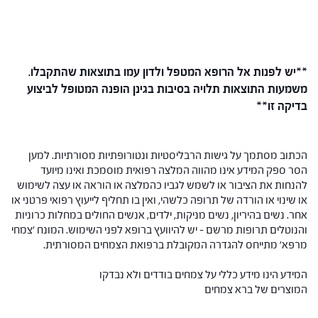
**יש לפנות אל הרופא המטפל ולדון עמו בתוצאות שהתקבלו.
משמעות התוצאות תלויה בסיבות בגינן הופנה המטופל לביצוע
בדיקה זו**
הכתוב מסתמך על גישות הרבליסטיות ונטורופתיות מסורתיות. למען
הסר ספק המידע אינו מהווה המלצה רפואית מוסמכת ואינו מיועד
להנחות את הציבור או לשמש לגביו כהמלצה או הוראה או עצה לשימוש
או שינוי או הורדה של תרופה כלשהי, ואין בו תחליף לייעוץ רפואי פרטני או
אחר. נשים בהיריון, נשים מניקות, ילדים, אנשים החולים במחלות כרוניות
והנוטלים תרופות מרשם – יש להיוועץ ברופא לפני השימוש. המונח 'צמחי
מרפא' מתייחס להגדרה המקובלת ברפואת הצמחים המסורתית.
המידע הינו מידע כללי על צמחים בודדים ולא נבדקו
המוצרים של ברא צמחים