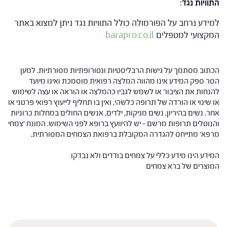
התוויות נגד
:
למידע נרחב על הפורמולה כולל התוויות נגד ניתן למצוא באתר
המקצועי למטפלים
barapro.co.il
הכתוב מסתמך על גישות הרבליסטיות ונטורופתיות מסורתיות. למען
הסר ספק המידע אינו מהווה המלצה רפואית מוסמכת ואינו מיועד
להנחות את הציבור או לשמש לגביו כהמלצה או הוראה או עצה לשימוש
או שינוי או הורדה של תרופה כלשהי, ואין בו תחליף לייעוץ רפואי פרטני או
אחר. נשים בהיריון, נשים מניקות, ילדים, אנשים החולים במחלות כרוניות
והנוטלים תרופות מרשם – יש להיוועץ ברופא לפני השימוש. המונח 'צמחי
מרפא' מתייחס להגדרה המקובלת ברפואת הצמחים המסורתית.
המידע הינו מידע כללי על צמחים בודדים ולא נבדקו
המוצרים של ברא צמחים