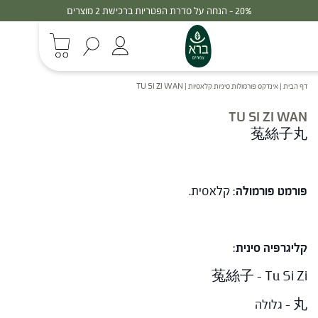
20% - הנחה על סדרת הפטריות ברכישת 2 מוצרים
דף הבית
|
אינדקס פורמולות סיניות קלאסיות
|
TU SI ZI WAN
TU SI ZI WAN
菟絲子丸
פורמט פורמולה
: קלאסית.
קליגרפיה סינית
:
菟絲子 – Tu Si Zi
丸 – גלולה