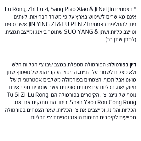
* הצמחים Lu Rong, Zhi Fu zi, Sang Piao Xiao & Ji Nei Jin
אינם מאושרים לשימוש בארץ על פי משרד הבריאות. לעתים
ניתן להחליפם בצמחים JIN YING ZI & FU PEN ZI אשר סופח
ומייצב כליות ושתן & SUO YANG שתומך ביאנג ומייצב תמצית
(למתן שתן רב).
דיון בפורמולה
: הפורמולה מטפלת במצב שבו צ'י הכליות חלש
ולא מצליח לשמור על הג'ינג. הביטוי העיקרי הוא של טפטוף שתן
מועט אבל תכוף. הצמחים בפורמולה משלבים אסטרטגיות של
חיזוק יאנג הכליות עם צמחים סופחים אשר שומרים מפני איבוד
נוסף של ג'ינג וצ'י. הקיסרים בפורמולה הם Tu Si Zi, Lu Rong,
Rou Cong Rong ו Shan Yao. ביחד הם מחזקים את יאנג
הכליות והג'ינג, ומייצבים את צ'י הכליות. שאר הצמחים בפורמולה
מסייעים לקיסרים בחימום היאנג וספיחת צ'י הכליות.