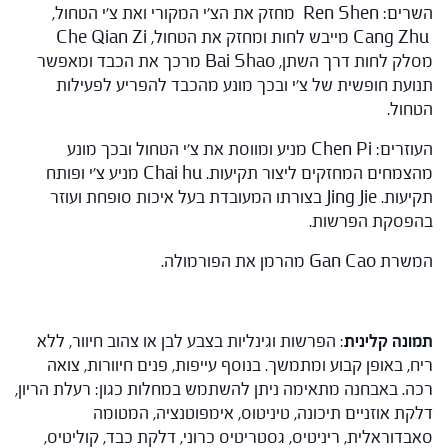
השרים: Ren Shen מחזק את הצ'י המקורי ואת צ'י הטחול,
Cang Zhu מייבש לחות ומחזק את הטחול, Che Qian Zi
מסלק לחות דרך השתן, Bai Shao מרכך את הכבד ומאפשר
תנועת חופשית של צ'י ובכך מונע מהכבד להפריע לפעילות
הטחול.
העוזרים: Chen Pi מניע ומווסת את צ'י הטחול ובכך מונע
מהצמחים המחזקים ליצור תקיעות. Chai hu מניע צ'י ופותח
תקיעות. Jing Jie בצורתו המעובדת בעל איכות סופחת ועוזר
בהפסקת הפרשות.
המשרת Gan Cao מהרמן את הפורמולה.
תמונה קלינית
: הפרשות וגינליות בצבע לבן או צהוב חיוור, ללא
ריח, באופן קבוע ומתמשך. בנוסף עייפות, פנים חיוורות, צואה
רכה. באבחנה מתאימה ניתן להשתמש במחלות כגון: רעלת הריון,
דלקת אוזניים תיכונה, טיניטוס, אימפוטנציה, המטומה
סאבדוראלית, ריניטיס, גסטריטיס כרוני, דלקת כבד, קוליטיס,