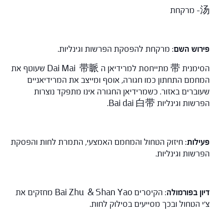
汤- מרקחת
פירוש השם
: מרקחת להפסקת הפרשות וגינליות.
הסימנית 带 מתייחסת למרידיאן ה Dai Mai 带眽 שעוטף את
המחמם התחתון כמו חגורה, אוסף ומייצב את המרידיאניים
שעוברים באזור. כשמרידיאן החגורה אינו מתפקד נוצרות
הפרשות וגינליות Bai dai 白带.
פעילות
: חיזוק הטחול והמחמם האמצעי, התמרת לחות והפסקת
הפרשות וגינליות.
דיון בפורמולה
: הקיסרים Bai Zhu & Shan Yao מחזקים את
צ'י הטחול ובכך מסייעים בסילוק לחות.