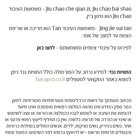
Jiu chao che qian zi, Jiu chao bai shao – משמעות העיבוד
Jiu chao הוא טיגון ביין.
Jing jie sui tan -משמעות העיבוד Tan הוא חריכה או שריפת
הצמח עד למצב של אפר.
לפירוט על עיבודי צמחים ומשמעותם –
לחצו כאן
.
התוויות נגד
: למידע נרחב על הפורמולה כולל התוויות נגד ניתן
למצוא באתר המקצועי למטפלים
barapro.co.il
הכתוב מסתמך על גישות הרבליסטיות ונטורופתיות מסורתיות. למען
הסר ספק המידע אינו מהווה המלצה רפואית מוסמכת ואינו מיועד
להנחות את הציבור או לשמש לגביו כהמלצה או הוראה או עצה לשימוש
או שינוי או הורדה של תרופה כלשהי, ואין בו תחליף לייעוץ רפואי פרטני או
אחר. נשים בהיריון, נשים מניקות, ילדים, אנשים החולים במחלות כרוניות
והנוטלים תרופות מרשם – יש להיוועץ ברופא לפני השימוש. המונח 'צמחי