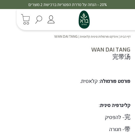
30% - הנחה על סדרת הפטריות ברכישת 3 מוצרים
דף הבית
|
אינדקס פורמולות סיניות קלאסיות
|
WAN DAI TANG
WAN DAI TANG
完带汤
פורמט פורמולה
: קלאסית.
קליגרפיה סינית
:
完- להפסיק
带- חגורה