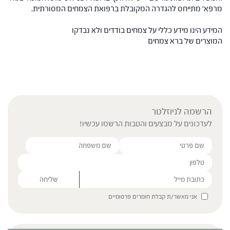
מרפא' מתייחס להגדרה המקובלת ברפואת הצמחים המסורתית.
המידע הינו מידע כללי על צמחים בודדים ולא נבדקו
המוצרים של ברא צמחים
הרשמה לניוזלטר
לעדכונים על מבצעים והטבות הרשמו עכשיו!
Please leave this field empty.
אני מאשר/ת קבלת חומרים פרסומיים