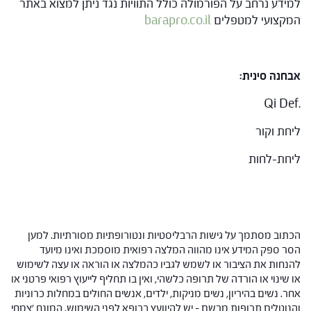
למידע נרחב על הפורמולה כולל התוויות נגד ניתן למצוא באתר
המקצועי למטפלים
barapro.co.il
אבחנה סינית:
.Qi Def
ליחת וקור
ליחת-לחות
הכתוב מסתמך על גישות הרבליסטיות ונטורופתיות מסורתיות. למען
הסר ספק המידע אינו מהווה המלצה רפואית מוסמכת ואינו מיועד
להנחות את הציבור או לשמש לגביו כהמלצה או הוראה או עצה לשימוש
או שינוי או הורדה של תרופה כלשהי, ואין בו תחליף לייעוץ רפואי פרטני או
אחר. נשים בהיריון, נשים מניקות, ילדים, אנשים החולים במחלות כרוניות
והנוטלים תרופות מרשם – יש להיוועץ ברופא לפני השימוש. המונח 'צמחי