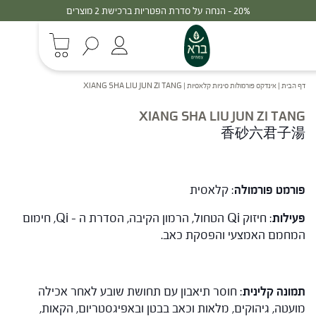
30% - הנחה על סדרת הפטריות ברכישת 3 מוצרים
דף הבית
|
אינדקס פורמולות סיניות קלאסיות
|
XIANG SHA LIU JUN ZI TANG
XIANG SHA LIU JUN ZI TANG
香砂六君子湯
פורמט פורמולה
: קלאסית
פעילות
: חיזוק Qi הטחול, הרמון הקיבה, הסדרת ה – Qi, חימום
המחמם האמצעי והפסקת כאב.
תמונה קלינית
: חוסר תיאבון עם תחושת שובע לאחר אכילה
מועטה, גיהוקים, מלאות וכאב בבטן ובאפיגסטריום, הקאות,