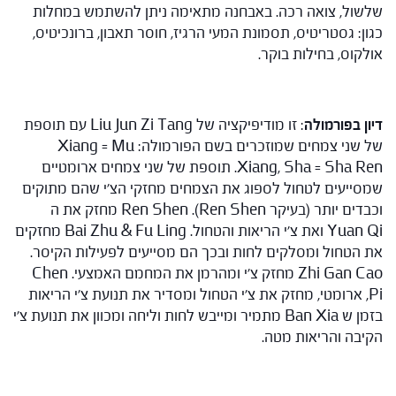
שלשול, צואה רכה. באבחנה מתאימה ניתן להשתמש במחלות
כגון: גסטריטיס, תסמונת המעי הרגיז, חוסר תאבון, ברונכיטיס,
אולקוס, בחילות בוקר.
דיון בפורמולה
: זו מודיפיקציה של Liu Jun Zi Tang עם תוספת
של שני צמחים שמוזכרים בשם הפורמולה: Xiang = Mu
Xiang, Sha = Sha Ren. תוספת של שני צמחים ארומטיים
שמסייעים לטחול לספוג את הצמחים מחזקי הצ'י שהם מתוקים
וכבדים יותר (בעיקר Ren Shen). Ren Shen מחזק את ה
Yuan Qi ואת צ'י הריאות והטחול. Bai Zhu & Fu Ling מחזקים
את הטחול ומסלקים לחות ובכך הם מסייעים לפעילות הקיסר.
Zhi Gan Cao מחזק צ'י ומהרמן את המחמם האמצעי. Chen
Pi, ארומטי, מחזק את צ'י הטחול ומסדיר את תנועת צ'י הריאות
בזמן ש Ban Xia מתמיר ומייבש לחות וליחה ומכוון את תנועת צ'י
הקיבה והריאות מטה.