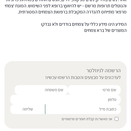
והנוטלים תרופות מרשם – יש להיוועץ ברופא לפני השימוש. המונח 'צמחי
מרפא' מתייחס להגדרה המקובלת ברפואת הצמחים המסורתית.
המידע הינו מידע כללי על צמחים בודדים ולא נבדקו
המוצרים של ברא צמחים
הרשמה לניוזלטר
לעדכונים על מבצעים והטבות הרשמו עכשיו!
Please leave this field empty.
אני מאשר/ת קבלת חומרים פרסומיים