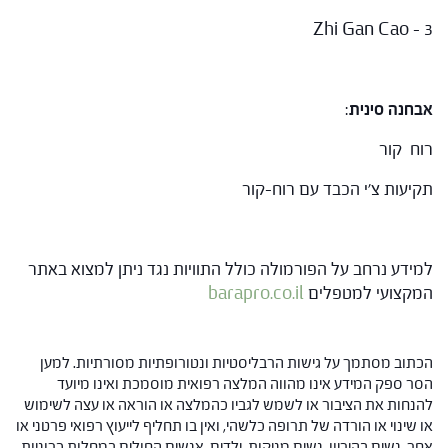
Zhi Gan Cao – 3
אבחנה סינית
:
רוח קור
תקיעות צ'י הכבד עם רוח-קור
למידע נרחב על הפורמולה כולל התוויות נגד ניתן למצוא באתר
המקצועי למטפלים
barapro.co.il
הכתוב מסתמך על גישות הרבליסטיות ונטורופתיות מסורתיות. למען
הסר ספק המידע אינו מהווה המלצה רפואית מוסמכת ואינו מיועד
להנחות את הציבור או לשמש לגביו כהמלצה או הוראה או עצה לשימוש
או שינוי או הורדה של תרופה כלשהי, ואין בו תחליף לייעוץ רפואי פרטני או
אחר. נשים בהיריון, נשים מניקות, ילדים, אנשים החולים במחלות כרוניות