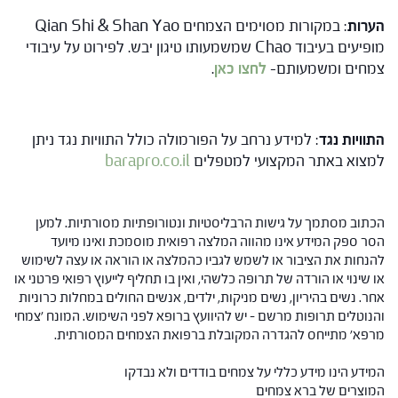
הערות
: במקורות מסוימים הצמחים Qian Shi & Shan Yao
מופיעים בעיבוד Chao שמשמעותו טיגון יבש. לפירוט על עיבודי
צמחים ומשמעותם-
לחצו כאן
.
התוויות נגד
: למידע נרחב על הפורמולה כולל התוויות נגד ניתן
למצוא באתר המקצועי למטפלים
barapro.co.il
הכתוב מסתמך על גישות הרבליסטיות ונטורופתיות מסורתיות. למען
הסר ספק המידע אינו מהווה המלצה רפואית מוסמכת ואינו מיועד
להנחות את הציבור או לשמש לגביו כהמלצה או הוראה או עצה לשימוש
או שינוי או הורדה של תרופה כלשהי, ואין בו תחליף לייעוץ רפואי פרטני או
אחר. נשים בהיריון, נשים מניקות, ילדים, אנשים החולים במחלות כרוניות
והנוטלים תרופות מרשם – יש להיוועץ ברופא לפני השימוש. המונח 'צמחי
מרפא' מתייחס להגדרה המקובלת ברפואת הצמחים המסורתית.
המידע הינו מידע כללי על צמחים בודדים ולא נבדקו
המוצרים של ברא צמחים