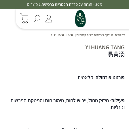
20% - הנחה על סדרת הפטריות ברכישת 2 מוצרים
דף הבית
|
אינדקס פורמולות סיניות קלאסיות
|
YI HUANG TANG
YI HUANG TANG
易黄汤
פורמט פורמולה
: קלאסית.
פעילות
: חיזוק טחול, ייבוש לחות, טיהור חום והפסקת הפרשות
וגינליות.