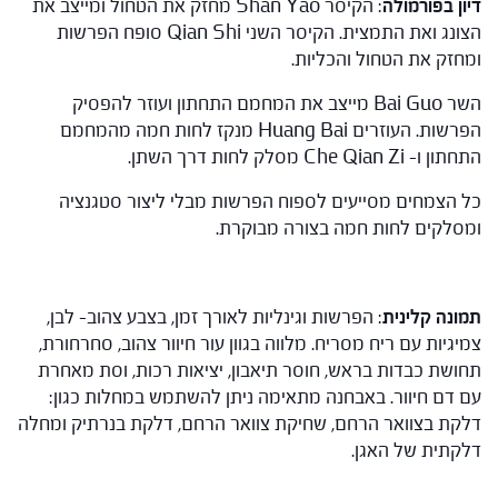
דיון בפורמולה
: הקיסר Shan Yao מחזק את הטחול ומייצב את
הצונג ואת התמצית. הקיסר השני Qian Shi סופח הפרשות
ומחזק את הטחול והכליות.
השר Bai Guo מייצב את המחמם התחתון ועוזר להפסיק
הפרשות. העוזרים Huang Bai מנקז לחות חמה מהמחמם
התחתון ו- Che Qian Zi מסלק לחות דרך השתן.
כל הצמחים מסייעים לספוח הפרשות מבלי ליצור סטגנציה
ומסלקים לחות חמה בצורה מבוקרת.
תמונה קלינית
: הפרשות וגינליות לאורך זמן, בצבע צהוב- לבן,
צמיגיות עם ריח מסריח. מלווה בגוון עור חיוור צהוב, סחרחורת,
תחושת כבדות בראש, חוסר תיאבון, יציאות רכות, וסת מאחרת
עם דם חיוור. באבחנה מתאימה ניתן להשתמש במחלות כגון:
דלקת בצוואר הרחם, שחיקת צוואר הרחם, דלקת בנרתיק ומחלה
דלקתית של האגן.