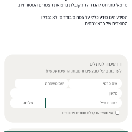
מרפא' מתייחס להגדרה המקובלת ברפואת הצמחים המסורתית.
המידע הינו מידע כללי על צמחים בודדים ולא נבדקו
המוצרים של ברא צמחים
הרשמה לניוזלטר
לעדכונים על מבצעים והטבות הרשמו עכשיו!
Please leave this field empty.
אני מאשר/ת קבלת חומרים פרסומיים