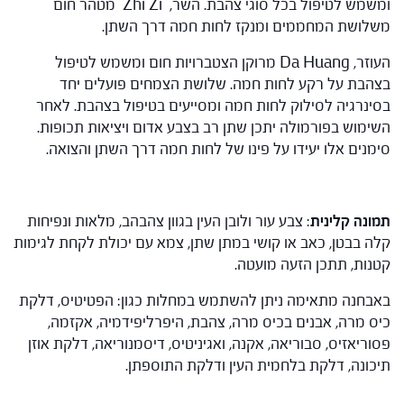
ומשמש לטיפול בכל סוגי צהבת. השר, Zhi Zi מטהר חום
משלושת המחממים ומנקז לחות חמה דרך השתן.
העוזר, Da Huang מרוקן הצטברויות חום ומשמש לטיפול
בצהבת על רקע לחות חמה. שלושת הצמחים פועלים יחד
בסינרגיה לסילוק לחות חמה ומסייעים בטיפול בצהבת. לאחר
השימוש בפורמולה יתכן שתן רב בצבע אדום ויציאות תכופות.
סימנים אלו יעידו על פינו של לחות חמה דרך השתן והצואה.
תמונה קלינית
: צבע עור ולובן העין בגוון צהבהב, מלאות ונפיחות
קלה בבטן, כאב או קושי במתן שתן, צמא עם יכולת לקחת לגימות
קטנות, תתכן הזעה מועטה.
באבחנה מתאימה ניתן להשתמש במחלות כגון: הפטיטיס, דלקת
כיס מרה, אבנים בכיס מרה, צהבת, היפרליפידמיה, אקזמה,
פסוריאזיס, סבוריאה, אקנה, ואגיניטיס, דיסמנוריאה, דלקת אוזן
תיכונה, דלקת בלחמית העין ודלקת התוספתן.