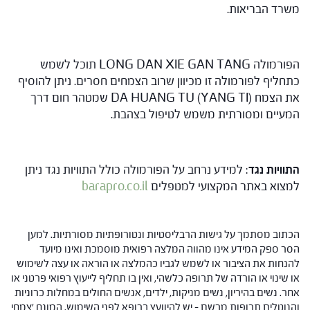
משרד הבריאות.
הפורמולה LONG DAN XIE GAN TANG תוכל לשמש
כתחליף לפורמולה זו מכיוון שרוב הצמחים חסרים. ניתן להוסיף
את הצמח (DA HUANG TU (YANG TI שמטהר חום דרך
המעיים ומסורתית משמש לטיפול בצהבת.
התוויות נגד
: למידע נרחב על הפורמולה כולל התוויות נגד ניתן
למצוא באתר המקצועי למטפלים
barapro.co.il
הכתוב מסתמך על גישות הרבליסטיות ונטורופתיות מסורתיות. למען
הסר ספק המידע אינו מהווה המלצה רפואית מוסמכת ואינו מיועד
להנחות את הציבור או לשמש לגביו כהמלצה או הוראה או עצה לשימוש
או שינוי או הורדה של תרופה כלשהי, ואין בו תחליף לייעוץ רפואי פרטני או
אחר. נשים בהיריון, נשים מניקות, ילדים, אנשים החולים במחלות כרוניות
והנוטלים תרופות מרשם – יש להיוועץ ברופא לפני השימוש. המונח 'צמחי