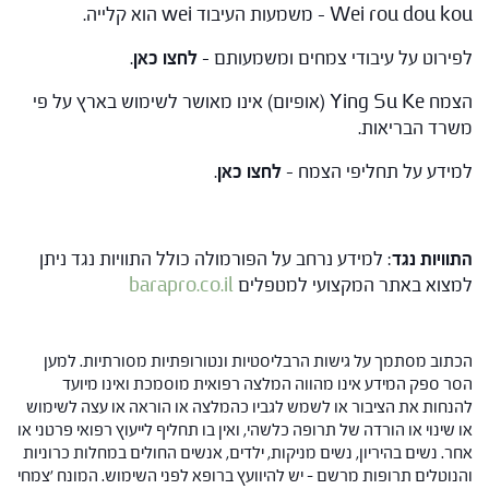
Wei rou dou kou – משמעות העיבוד wei הוא קלייה.
לפירוט על עיבודי צמחים ומשמעותם –
לחצו כאן
.
הצמח Ying Su Ke (אופיום) אינו מאושר לשימוש בארץ על פי
משרד הבריאות.
למידע על תחליפי הצמח –
לחצו כאן
.
התוויות נגד
: למידע נרחב על הפורמולה כולל התוויות נגד ניתן
למצוא באתר המקצועי למטפלים
barapro.co.il
הכתוב מסתמך על גישות הרבליסטיות ונטורופתיות מסורתיות. למען
הסר ספק המידע אינו מהווה המלצה רפואית מוסמכת ואינו מיועד
להנחות את הציבור או לשמש לגביו כהמלצה או הוראה או עצה לשימוש
או שינוי או הורדה של תרופה כלשהי, ואין בו תחליף לייעוץ רפואי פרטני או
אחר. נשים בהיריון, נשים מניקות, ילדים, אנשים החולים במחלות כרוניות
והנוטלים תרופות מרשם – יש להיוועץ ברופא לפני השימוש. המונח 'צמחי