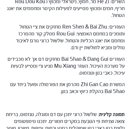
השרים: He Zi מר, חמוץ, ניטראלי ומכווץ ו Rou Dou Kou
חריף, חמים ומכווץ מסייעים לפעילות הקיסר ומחממים את יאנג
הטחול.
העוזרים: Ren Shen & Bai Zhu מחזקים את צ'י הטחול
ותומכים במחמם האמצעי. Rou Gui מסלק קור מהמרכז
ומחמם את יאנג הכליות והטחול. שלשול כרוני גורם לאיבוד
נוזלים ומביא לחולשת יין ודם.
העוזרים Bai Shao & Dang Gui מחזקים דם אך לא מכבידים
על מערכת העיכול. העוזר Mu Xiang מניע צ'י ומסייע לבעיות
עיכול, כאבי בטן וטנזמוס.
המשרת Zhi Gan Cao מהרמן את הפורמולה ופועל ביחד עם
Bai Shao בהקלת כיווץ וכאב בטן.
תמונה קלינית
: שלשול כרוני יתכן עם דם ומוגלה, טנזמוס, בריחת
צואה וצניחת פי הטבעת במקרים חמורים. יתכנו סימפטומים
נלווים כגון כאבי בטן שמוקלים במגע ובחום, עייפות, חיוורון, חוסר