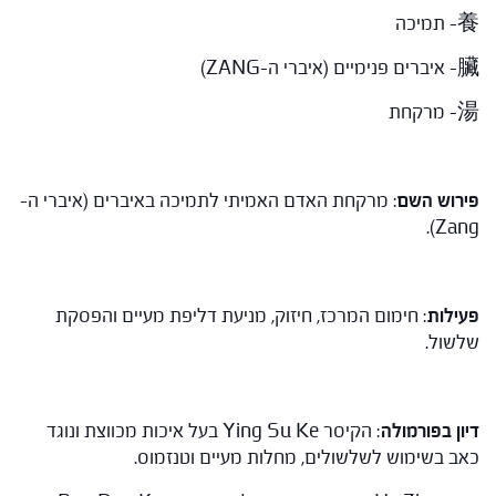
養- תמיכה
臟- איברים פנימיים (איברי ה-ZANG)
湯- מרקחת
פירוש השם
: מרקחת האדם האמיתי לתמיכה באיברים (איברי ה-
Zang).
פעילות
: חימום המרכז, חיזוק, מניעת דליפת מעיים והפסקת
שלשול.
דיון בפורמולה
: הקיסר Ying Su Ke בעל איכות מכווצת ונוגד
כאב בשימוש לשלשולים, מחלות מעיים וטנזמוס.