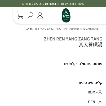
20% - הנחה על סדרת הפטריות ברכישת 2 מוצרים
דף הבית
|
אינדקס פורמולות סיניות קלאסיות
|
ZHEN REN YANG ZANG TANG
ZHEN REN YANG ZANG TANG
真人養臟湯
פורמט פורמולה
: קלאסית.
קליגרפיה סינית
:
真- אמת
人- אדם