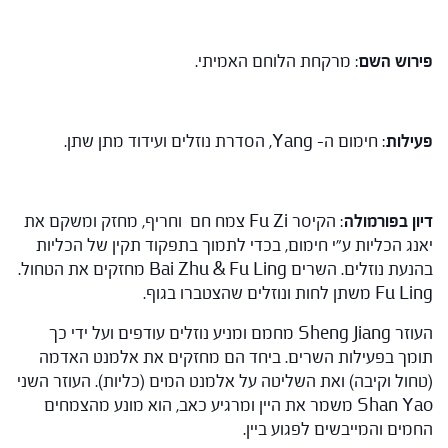
פירוש השם
: מרקחת הלוחם האמיתי.
פעילות
: חימום ה- Yang, הסדרת נוזלים ועידוד מתן שתן.
דיון בפורמולה
: הקיסר Fu Zi צמח חם וחריף, מחזק ומשקם את
יאנג הכליות ע"י חימום, בכדי לתמוך בתפקוד תקין של הכליות
בהנעת נוזלים. השרים Bai Zhu & Fu Ling מחזקים את הטחול.
Fu Ling משתן לחות ונוזלים שהצטברו בגוף.
העוזר Sheng Jiang מחמם ומניע נוזלים עודפים ועל ידי כך
תומך בפעילות השרים. ביחד הם מחזקים את אלמנט האדמה
(טחול וקיבה) ואת השליטה על אלמנט המים (כליות). העוזר השני
Shan Yao משמר את היין ומרגיע כאב, הוא מונע מהצמחים
החמים והמייבשים לפגוע ביין.