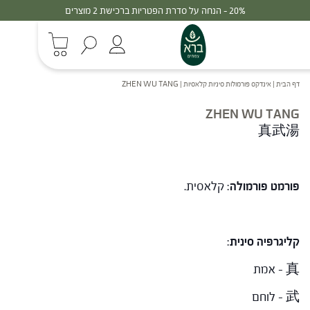
20% - הנחה על סדרת הפטריות ברכישת 2 מוצרים
דף הבית
|
אינדקס פורמולות סיניות קלאסיות
|
ZHEN WU TANG
ZHEN WU TANG
真武湯
פורמט פורמולה
: קלאסית.
קליגרפיה סינית
:
真 – אמת
武 – לוחם