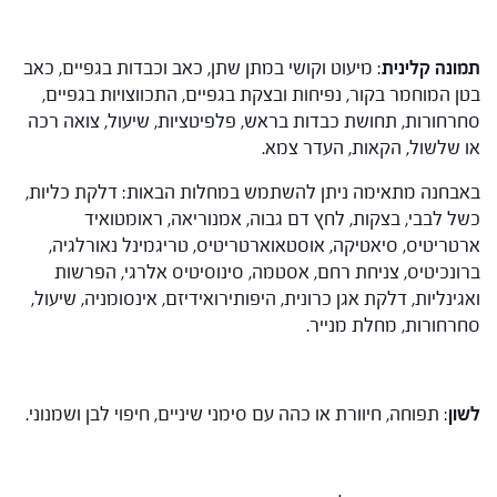
תמונה קלינית
: מיעוט וקושי במתן שתן, כאב וכבדות בגפיים, כאב
בטן המוחמר בקור, נפיחות ובצקת בגפיים, התכווצויות בגפיים,
סחרחורות, תחושת כבדות בראש, פלפיטציות, שיעול, צואה רכה
או שלשול, הקאות, העדר צמא.
באבחנה מתאימה ניתן להשתמש במחלות הבאות: דלקת כליות,
כשל לבבי, בצקות, לחץ דם גבוה, אמנוריאה, ראומטואיד
ארטריטיס, סיאטיקה, אוסטאוארטריטיס, טריגמינל נאורלגיה,
ברונכיטיס, צניחת רחם, אסטמה, סינוסיטיס אלרגי, הפרשות
ואגינליות, דלקת אגן כרונית, היפותירואידיזם, אינסומניה, שיעול,
סחרחורות, מחלת מנייר.
לשון
: תפוחה, חיוורת או כהה עם סימני שיניים, חיפוי לבן ושמנוני.