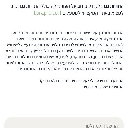
התוויות נגד
: למידע נרחב על הפורמולה כולל התוויות נגד ניתן
למצוא באתר המקצועי למטפלים
barapro.co.il
הכתוב מסתמך על גישות הרבליסטיות ונטורופתיות מסורתיות. למען
הסר ספק המידע אינו מהווה המלצה רפואית מוסמכת ואינו מיועד
להנחות את הציבור או לשמש לגביו כהמלצה או הוראה או עצה לשימוש
או שינוי או הורדה של תרופה כלשהי, ואין בו תחליף לייעוץ רפואי פרטני או
אחר. נשים בהיריון, נשים מניקות, ילדים, אנשים החולים במחלות כרוניות
והנוטלים תרופות מרשם – יש להיוועץ ברופא לפני השימוש. המונח 'צמחי
מרפא' מתייחס להגדרה המקובלת ברפואת הצמחים המסורתית.
המידע הינו מידע כללי על צמחים בודדים ולא נבדקו
המוצרים של ברא צמחים
הרשמה לניוזלטר