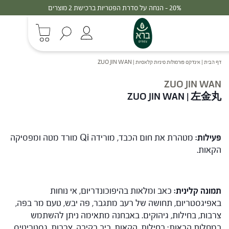
20% - הנחה על סדרת הפטריות ברכישת 2 מוצרים
דף הבית
|
אינדקס פורמולות סיניות קלאסיות
|
ZUO JIN WAN
ZUO JIN WAN
ZUO JIN WAN
|
左金丸
פעילות:
מטהרת את חום הכבד, מורידה Qi מורד מטה ומפסיקה
הקאות.
תמונה קלינית:
כאב ומלאות בהיפוכונדריום, אי נוחות
באפיגסטריום, תחושה של רעב מתגבר, פה יבש, טעם מר בפה,
צרבות, בחילות, גיהוקים. באבחנה מתאימה ניתן להשתמש
במחלות הבאות: בחילות, הקאות, כיב בקיבה, צרבות, גסטריטיס,