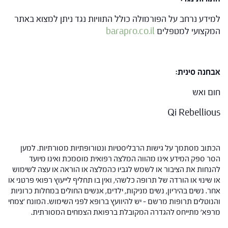
למידע נרחב על הפורמולה כולל התוויות נגד ניתן למצוא באתר
המקצועי למטפלים
barapro.co.il
אבחנה סינית:
חום ואש
Qi Rebellious
הכתוב מסתמך על גישות הרבליסטיות ונטורופתיות מסורתיות. למען
הסר ספק המידע אינו מהווה המלצה רפואית מוסמכת ואינו מיועד
להנחות את הציבור או לשמש לגביו כהמלצה או הוראה או עצה לשימוש
או שינוי או הורדה של תרופה כלשהי, ואין בו תחליף לייעוץ רפואי פרטני או
אחר. נשים בהיריון, נשים מניקות, ילדים, אנשים החולים במחלות כרוניות
והנוטלים תרופות מרשם – יש להיוועץ ברופא לפני השימוש. המונח 'צמחי
מרפא' מתייחס להגדרה המקובלת ברפואת הצמחים המסורתית.