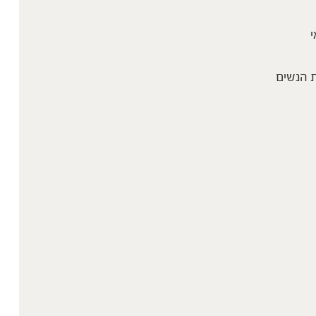
י
 הנשים