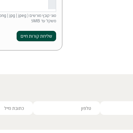
סוגי קובץ מורשים ( pdf | doc | docx | png | jpg | jpeg )
משקל עד 5MB
שליחת קורות חיים
ve this field empty.