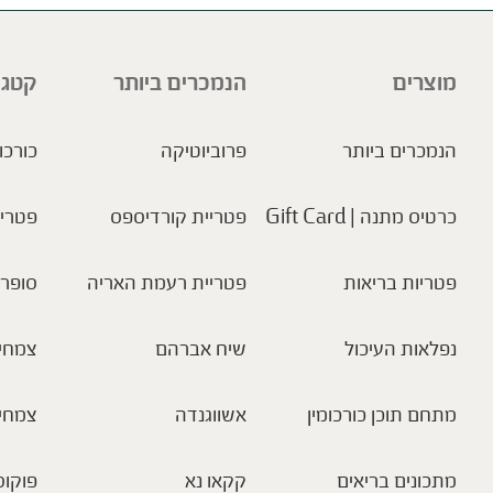
מוצרים
הנמכרים ביותר
קטגו
הנמכרים ביותר
פרוביוטיקה
כורכו
כרטיס מתנה | Gift Card
פטריית קורדיספס
פטריו
פטריות בריאות
פטריית רעמת האריה
סופר 
נפלאות העיכול
שיח אברהם
צמחי 
מתחם תוכן כורכומין
אשווגנדה
צמחי
מתכונים בריאים
קקאו נא
פוקוס