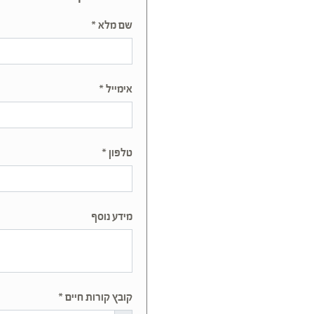
שם מלא *
אימייל *
טלפון *
מידע נוסף
קובץ קורות חיים *