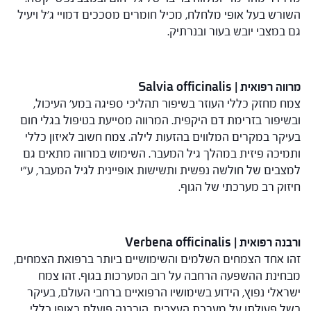
השורש בעל אופי מלחלח, מכיל חומרים מסככים דמויי ג'ל ויעיל
גם במצבי יובש בעור ובנרתיק.
מרווה רפואית | Salvia officinalis
צמח מחזק כללי העוזר בשיפור תהליכי ספיגה במע' העיכול,
ובשיפור בזרימת דם היקפית. המרווה מסייעת בטיפול בגלי חום
בעיקר במקרים המלווים בהזעות לילה. צמח חשוב לאיזון כללי
ותמיכה פיזית במהלך גיל המעבר. השימוש במרווה מתאים גם
למצבים של חולשה נפשית ותשישות אופיינית לגיל המעבר, ע"י
חיזוק רב מערכתי של הגוף.
ורבנה רפואית | Verbena officinalis
זהו אחד הצמחים השלמים והשימושיים ביותר ברפואת הצמחים,
מבחינת ההשפעה הרחבה על רוב המערכות בגוף. זהו צמח
ישראלי נפוץ, הידוע בשימושיו הרפואיים ברחבי העולם, בעיקר
בשל פעולתו על מערכת העצבים. הורבנה פועלת באופן כללי