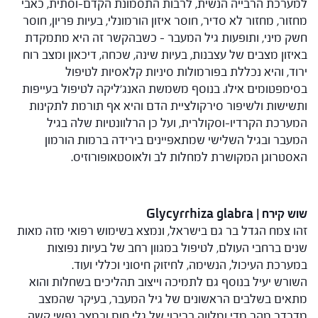
למערכת הרבייה הנשית, לרבות התסמונת הקדם-וסתית, כאבי
מחזור, מחזור לא סדיר, חוסר איזון הורמונלי, בעיות פריון, חוסר
חשק מיני, ותופעות גיל המעבר – כשבהקשר זה היא מתמקדת
באיזון מצבים של עצבנות, בעיות שינה, שכחה, דיכאון ומצב רוח
ירוד, והיא נכללת בפורמולות סיניות קלאסיות לטיפול
בסימפטומים אילו. בנוסף משמשת האנג'ליקה לטיפול בעייפות
ותשישות ולשיפור סירקולציית הדם והיא אף תורמת לתקינות
המערכת הקרדיו-וסקולרית, ועל כן הרלוונטיות שלה בגיל
המעבר ובגיל השלישי שמתאפיינים בירידה ברמות הורמון
האסטרוגן המקושרת למחלות לב ולאוסטאופורוזיס.
שוש קירח | Glycyrrhiza glabra
זהו צמח הגדל בר גם בישראל, ונמצא בשימוש רפואי מזה מאות
שנים ברחבי העולם, לטיפול במגוון רחב של בעיות נפוצות
במערכת העיכול, הנשימה, לחיזוק חיסוני וכללי ועוד.
השורש יעיל בנוסף גם לתמיכה וייצוב תהליכים בשחלות והוא
מתאים בשלבים הראשונים של גיל המעבר, בעיקר שהמצב
מדרדר מהר מדי ומלווה בריבוי של גלי חום ובמצב נפשי קשה.