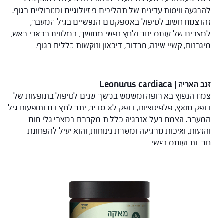
להרגעה וויסות עדינים של תהליכים פיזיולוגיים ומטבוליים בגוף.
זהו צמח חשוב לטיפול באספקטים הנפשיים בגיל המעבר,
למצבים של עומס יתר ולחץ נפשי ממושך, המלווים בכאבי ראש,
מיגרנות, קשיי שינה, חרדות, דיכאון ונוקשות כללית בגוף.
זנב האריה | Leonurus cardiaca
צמח הנפוץ באירופה ומשמש במשך שנים לטיפול בתופעות של
דופק מואץ, פלפיטציות, דופק לא סדיר, יתר לחץ דם ותופעות גיל
המעבר. הצמח בעל אנרגיה כללית מקררת במצבי גלי חום
והזעות, ואיכות מרגיעה ומשרת נינוחות, והוא יעיל להפחתת
חרדות ועומס נפשי.