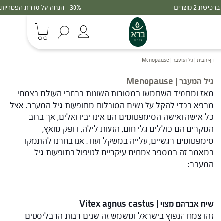
30% - הנחה על סדרת הפטריות ברכישת 3 מוצרים
דף הבית
|
גיל המעבר | Menopause
גיל המעבר | Menopause
מאז ומתמיד השתמשו במסורות השונות ברחבי העולם בצמחי
מרפא בכדי להקל על נשים הסובלות מתופעות גיל המעבר. אצל
כל אישה ואישה הסימפטומים הם אינדיבידואלים, אך ברוב
המקרים הם כוללים גלי חום, הזעות לילה, דופק מואץ,
סימפטומים רגשיים, עלייה במשקל ועוד. אנו בחרנו להתמקד
במאמר זה במספר צמחים עיקריים לטיפול בתופעות גיל
המעבר:
שיח אברהם מצוי | Vitex agnus castus
זהו צמח הנפוץ בישראל ומשמש זה שנים רבות הרבליסטים