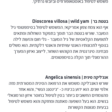
משמש לטיפול באוסטאופורוזיס וביובש נרתיקי.
בטטת בר | Dioscorea villosa | wild yam
אף הוא צמח צפון אמריקאי, המשמש לטיפול בסימפטומי גיל
המעבר. שורש בטטת הבר תומך בתפקוד השחלות ומתאים
לתופעות הקלאסיות של גיל המעבר – גלי חום והזעות לילה
בנוסף לתכונותיו האנטי עוויתיות והאנטי דלקתיות. הוא משלים
מבחינה סינרגטית את הקוהוש השחור, לייצוב ואיזון המערך
ההורמונלי תוך הקלה בסימפטומים.
אנג'ליקה סינית | Angelica sinensis
שורש האנג'ליקה משמש את הרפואה הסינית המסורתית מזה
אלפי שנים. הוא ידוע בכינויו כ- "ג'ינסנג הנשי", והוא אחד
מהצמחים החשובים ביותר בסין לטיפול בחוסר איזון הורמונאלי
בנשים. הוא בעל השפעה מאתנת ומחזקת והוא משמש לטיפול
בבעיות מגוונות הקשורות