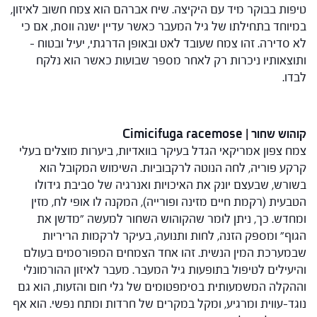
טיפות בבוקר מיד עם היקיצה. שיח אברהם הוא צמח חשוב לאיזון,
במיוחד בתחילתו של גיל המעבר כאשר עדיין ישנה ווסת, אם כי
לא סדירה. זהו צמח שעובד לאט ובאופן הדרגתי, יעיל ובטוח –
ותוצאותיו ניכרות רק לאחר מספר שבועות כאשר הוא נלקח
לבדו.
קוהוש שחור | Cimicifuga racemose
צמח צפון אמריקאי הגדל בעיקר בוואדיות, ביערות מוצלים בעלי
קרקע פוריה, לחה הנוטה לרקבוביות. השימוש המקובל הוא
בשורש, שבעצם יונק את האיכויות ואנרגיה של סביבת גידולו
הטבעית (רקמת חיים מזינה ופורייה), המקנה לו אופי לח, מזין
ומחדש. כך, ניתן לומר שהקוהוש השחור למעשה "מדשן את
הגוף" ומספק הזנה, לחות ותנועה, בעיקר לרקמות הריריות
שבמערכת המין הנשית. זהו אחד הצמחים המפורסמים בעולם
והיעילים לטיפול בתופעות גיל המעבר. מעבר לאיזון ההורמונלי
וההקלה המשמעותית בסימפטומים של גלי חום והזעות, הוא גם
נוגד-עווית ומרגיע, ומקל במקרים של חרדות ומתח נפשי. הוא אף