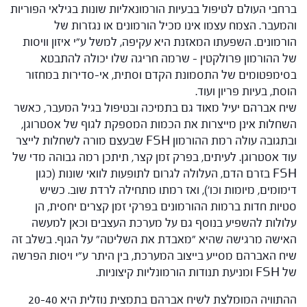
ברחבי העולם לטיפול בבעיות הורמונאליות שונות בגילאי הפוריות
והמעבר. הצמח עצמו אינו מכיל הורמונים או נגזרות של
הורמונים. השפעתו המאזנת היא עקיפה, למשל ע"י איזון וויסות
של ההורמון פרולקטין – שרמה חריגה שלו יכולה להתבטא
בסימפטומים של התסמונת הקדם וסתית, אי-סדירות במחזור
הוסת, בעיות פריון ועוד.
שיח אברהם יעיל מאוד גם בתמיכה ובטיפול בגיל המעבר, כאשר
השחלות אינן מייצרות את הכמות המספקת לגוף של אסטרוגן,
ובתגובה עולה רמת ההורמון FSH שבעצם מורה לשחלות לייצר
עוד אסטרוגן. לעיתים, בפרק זמן קצר, תיתכן רמה גבוהה מדי של
FSH בזרם הדם, העלולה לגרום לתופעות לוואי שונות (כגון
דימומים, מיומות וכו'), ואז רמתו מתחילה לרדת שוב. כשיש
סטיות חדות ברמות ההורמונים בפרקי זמן קצרים יחסית, הן
עלולות להשפיע בנוסף גם על מערכת העצבים וכאן למעשה
האישה מרגישה שהיא "מאבדת את השליטה" על הגוף. בשלב זה
שיח האברהם מסייע בייצוב המערכת, בין היתר ע"י ויסות הפרשה
של FSH ומניעת תנודות הורמונליות קיצוניות.
ההתוויה המומלצת לשיח אברהם בתמצית נוזלית היא 20-40