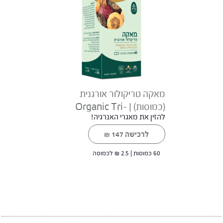
מאקה טריקולור אורגנית
(כמוסות) | Organic Tri-
להזין את מאגרי האנרגיה!
Color Maca capsules
לרכישה
147
₪
60 כמוסות |
2.5
₪
לכמוסה