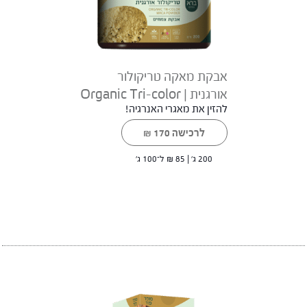
אבקת מאקה טריקולור
אורגנית | Organic Tri-color
להזין את מאגרי האנרגיה!
Maca powder
לרכישה
170
₪
200 ג' |
85
₪
ל־100 ג'