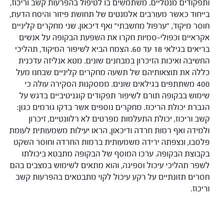
ותפקודים מנטליים. משתמשים בו לטיפול בהפרעות קשב וריכוז,
בייחוד כאשר מעורבים אלמנטים של תחושת פיזור והיסח הדעת,
חוסר מיקוד, "ערפול מחשבתי" ואף דיכאון. שני מחקרים קליניים
אקראיים וכפולי-סמיות חקרו את השפעת הבקופה על אנשים
בריאים בגילאי 18 עד 60. הצמח הביא לשיפור המיקוד, תהליכי
החשיבה ואיכות הזיכרון במבחנים שונים. מטא אנליזה עדכנית
כללה את תוצאותיהם של תשעה מחקרים קליניים שבחנו מעל
400 משתתפים בגילאים שונים. ממסקנות הסקירה עולה כי
שימוש בבקופה תורם לשיפור תפקודים קוגניטיביים בדגש על
הגברת יכולת הריכוז. מחקרים נוספים אשר בדקו גורמים כגון:
קשב וריכוז, יכולת התעלמות מפרטים לא רלוונטיים, זיכרון
ולמידה ואף רמות חרדה ודיכאון, הראו יעילות משמעותית לעומת
פלסבו, ונצפתה ירידה משמעותית ברמות החרדה וחוסר השקט
בקבוצת הבקופה. ערכו המוסף של הבקופה מתבטא ביכולתו
לשפר תהליכי עיכול וספיגה, והוא מתאים לשימוש במצבים בהם
חסרים תזונתיים על רקע עיכול לקוי מתבטאים בהפרעות קשב
וריכוז.