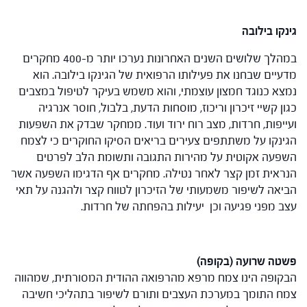
גינקו בילובה
במהלך שלושים השנים האחרונות נערכו יותר מ-400 מחקרים
מדעיים שבחנו את פעילותו הרפואית של הגינקו בילובה. הוא
נמצא כנוגד חמצון עוצמתי, והוא משמש בעיקר לטיפול במצבים
כגון קשיי זיכרון וריכוז, מוסחות הדעת, בלבול, חוסר אנרגיה
ועייפות, חרדות, מצב רוח ירוד ועוד. ממחקר שבדק את השפעות
הגינקו על משתתפים צעירים בריאים הסיקו החוקרים כי לצמח
השפעה אקוטית על מהירות התגובה ותשומת הלב לפרטים
הנראית זמן קצר לאחר נטילה. מחקרים אף הדגימו השפעה אשר
הביאה לשיפור משמעותי של הזיכרון לטווח קצר ולהגנה על תאי
עצב מפני פגיעה וכן יעילות בהפחתה של חרדות.
פשטה שרועה (בקופה)
הבקופה הינו צמח מרפא מהרפואה ההודית המסורתית, שמהווה
צמח התומך במערכת העצבים ותורם לשיפור בתהליכי חשיבה