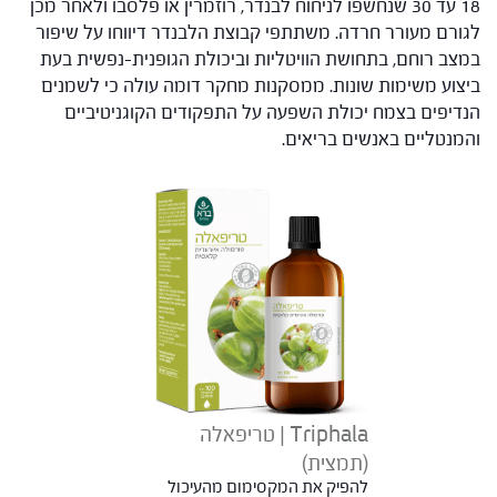
18 עד 30 שנחשפו לניחוח לבנדר, רוזמרין או פלסבו ולאחר מכן
לגורם מעורר חרדה. משתתפי קבוצת הלבנדר דיווחו על שיפור
במצב רוחם, בתחושת הוויטליות וביכולת הגופנית-נפשית בעת
ביצוע משימות שונות. ממסקנות מחקר דומה עולה כי לשמנים
הנדיפים בצמח יכולת השפעה על התפקודים הקוגניטיביים
והמנטליים באנשים בריאים.
Triphala | טריפאלה
(תמצית)
להפיק את המקסימום מהעיכול