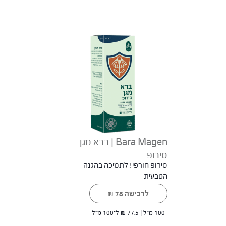
Bara Magen | ברא מגן
סירופ
סירופ חורפי! לתמיכה בהגנה
הטבעית
לרכישה
78
₪
100 מ"ל |
77.5
₪
ל־100 מ"ל