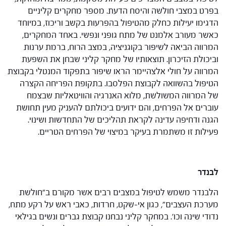
בפרט במצבי חולשה והיסח הדעת. מספר מחקרים קליניים
הדגימו יעילות כחלק מהטיפול בהפרעות בקשב וריכוז, במיוחד
כאשר מעורב אלמנט של מתח גופני ונפשי. באחד המחקרים,
המרווה הביאה לשיפור בקוגניציה, במצב הרוח, ברמת ערנות
וביכולת הזיכרון. תוצאותיו של מחקר קליני שבחן את השפעת
המרווה על חולי אלצהיימר הראו שיפור בתפקוד המנטלי בקבוצת
הטיפול בהשוואה לקבוצת הפלסבו. בתקופת הפריחה הקצרה
של המרווה המשולשת, מלוא האנרגיה והוויטאליות שבצמח
עוברים אל הפרחים, והם ידועים ביכולתם להעניק מעין תחושת
הגנה ודחיפה עדינה לקראת תהליכים של התחדשות ושינוי.
פעילות זו משתמרת בעיקר במיצוי של הפרחים הטריים.
לבנדר
הלבנדר משמש לטיפול במצבים רבים אשר מקורם ב"חולשת
מערכת העצבים", כגון אי-שקט, חרדות, כאבי ראש על רקע מתח,
נדודי שינה וכו'. במחקר קליני נבחנו קבוצת גברים ונשים בגילאי