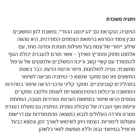
ויתניה משכרת
הויתניה, הנקראת גם "הג'ינסנג ההודי", נחשבת למן החשובים
מבין צמחי המרפא ברפואת הצמחים המודרנית. היא מהווה
שילוב ייחודי של צמח בעל פעילות תומכת ומזינה מחד, עם
אלמנט מחזק וממריץ מאידך – אשר תורם להגברת יכולת הגוף
להתמודד עם קשיי קשב וריכוז המשלבים אלמנטים של ערפול
מחשבתי, נטייה לחולמנות, פיזור והיסח הדעת. כבר בשנות
התשעים פורסם מחקר שמצא כי הויתניה מביאה לשיפור
בתהליכים קוגניטיביים. מחקר קליני עדכני הראה שיפור במהירות
המחשבה וביכולות הפסיכומוטוריות לעומת פלסבו. מחקרים
נוספים הראו שיפור בתחושת הערנות ומהירות תגובה, הפחתת
עייפות ואף הגברה של סיבולת גופנית. הויתניה גם פועלת כנוגדת
סטרס וחרדה העלולים לנבוע כתוצאה מהתמודדות עם דרישות
ומטלות לימודיות. הצמח ניתן לשימוש לאורך זמן, ונמצא כבעל
פרופיל בטיחותי גבוה וללא תופעות לוואי כלשהן.