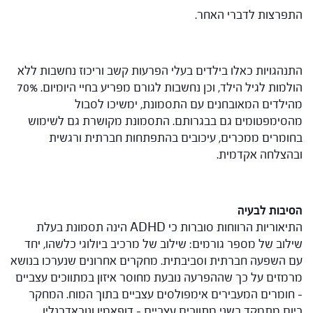
התפרצות לדברי האחר.
התנהגויות כאלו בילדים בעלי הפרעות קשב וריכוז נחשבות ללא
הולמות לגיל הילד, וכן נחשבות לגורם מפריע בחיי היומיום. 70%
מהילדים המאובחנים עם התסמונת, ימשיכו לסבול
מהסימפטומים גם בבגרותם. התסמונת מקושרת גם לשימוש
בחומרים ממכרים, עיכובים בהתפתחות חברתית ורגשית
ובהצלחה אקדמית.
הסיבות לבעיה
התיאוריות הרווחות סוברות כי ADHD הינה תסמונת בעלת
שילוב של מספר גורמים: שילוב של מרכיב ביולוגי כלשהו, יחד
עם השפעה חברתית וסביבתית. מחקרים אחרונים שנערכו בנושא
מרמזים על כך שההפרעה נובעת מחוסר איזון במתווכים עצביים
– חומרים המעבירים אימפולסים עצביים בתוך המוח. המחקר
כיום מתמקד בשני מתווכים עצביים – דופאמין ונוראדרנלין.