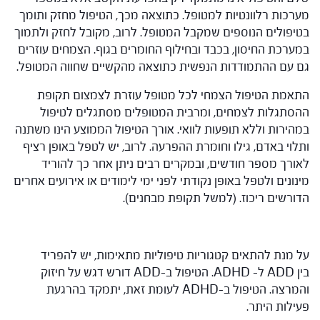
מערכות רלוונטיות למטופל. כתוצאה מכך, הטיפול מחזק ותומך
בטיפולים הנוספים שמקבל המטופל. לרוב, מקובל לחזק ולתמוך
במערכת החיסון, בכבד ובחילוף החומרים בגוף. הצמחים עוזרים
גם עם ההתמודדות הנפשית כתוצאה מהקשיים שחווה המטופל.
התאמת הטיפול הצמחי לכל מטופל עוזרת לצמצום תקופת
ההסתגלות לצמחים, ומרבית המטופלים מסתגלים לטיפול
במהירות וללא תופעות לוואי. אורך הטיפול הממוצע הינו משתנה
ותלוי באדם, גילו וחומרת ההפרעה. לרוב, יש לטפל באופן רציף
לאורך מספר חודשים, ובמקרים רבים ניתן אחר כך להוריד
מינונים ולטפל באופן נקודתי לפני ימי לימודים או אירועים אחרים
הדורשים ריכוז. (למשל תקופת מבחנים).
על מנת להתאים קטגוריות טיפוליות מתאימות, יש להפריד
בין ADD ל- ADHD. הטיפול ב-ADD דורש דגש על חיזוק
והמרצה. הטיפול ב-ADHD לעומת זאת, יתמקד בהרגעת
פעילות היתר.