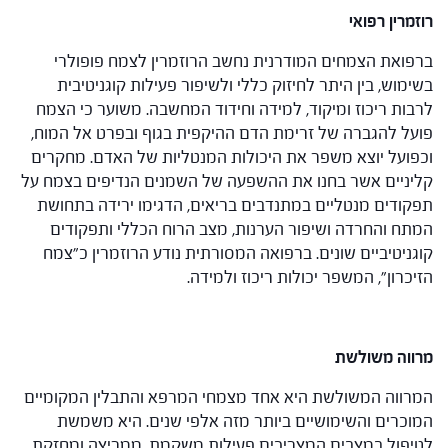
רוזמרין רפואי
ברפואת הצמחים המודרנית נחשב הרוזמרין לצמח פופולרי
בשימוש, בין היתר לחיזוק כללי ולשיפור פעילות קוגניטיבית
לרבות ריכוז ומיקוד, למידה וחידוד המחשבה. משוער כי הצמח
פועל להגברה של זרימת הדם ההיקפית בגוף ובפרט אל המוח,
וכפועל יוצא משפר את היכולות המנטליות של האדם. מחקרים
קליניים אשר בחנו את ההשפעה של השמנים הנדיפים בצמח על
תפקודים מנטליים במתנדבים בריאים, הדגימו ירידה בתחושת
המתח והחרדה ושיפור הערנות, מצב הרוח הכללי ותפקודים
קוגניטיביים שונים. ברפואה המסורתית נודע הרוזמרין כ"צמח
הזיכרון", המשפר יכולות ריכוז ולמידה.
מרווה משולשת
המרווה המשולשת היא אחד מצמחי המרפא והתבלין המקומיים
המוכרים והשימושיים ביותר מזה אלפי שנים. היא משמשת
לטיפול במצבים המצריכים פעילות משקמת, ממריצה ומחזקת,