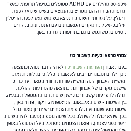
80-90% מהילדים עם ADHD מטופלים בטיפול תרופתי, כאשר
תרופות הבחירה הם ממריצים, הנמצאים בשימוש מאז 1937,
וריטלין, על נגזרותיו השונות, הנמצא בשימוש מאז 1957. הריטלין
יעיל בכ-75% מהמקרים המאובחנים עם התסמונת. במקרים
מסוימים, משתמשים גם בתרופות נוגדות דכאון.
צמחי מרפא ובעיות קשב וריכוז
בעבר, אבחון
הפרעות קשב וריכוז
לא היה דבר נפוץ, וכתוצאה
מכך ילדים ומבוגרים רבים לא אובחנו כלל. כיום, לעומת זאת,
תעשיית האבחון הינה תעשייה פורחת ורווחית מאוד, עד כדי כך
שישנם מקרים של אבחון יתר. כתוצאה מהמודעות ההולכת
וגדלה להפרעות קשב וריכוז, ישנן שיטות רבות המטפלות בבעיה.
בין השיטות – שיטת אלבאום, הומיאופתיה, דיקור, פרחי באך,
שיטות מגע שונות ועוד. לרפואת הצמחים יש יתרון מאוד גדול
בכך שהיא יכולה להשתלב בכל שיטה נוספת (מעבר להיות שיטת
ריפוי בפני עצמה). רפואת הצמחים מסתכלת על המטופל באופן
שלם והטיפול אינו מתמקד רק בהפרעת הקשב אלא במספר