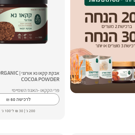
אבקת קקאו נא אורגני
COCOA POWDER
פרי הקקאו -האגוז השמיימי
לרכישה
60
₪
200 ג' |
30
₪
ל־100 ג'