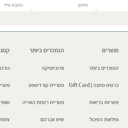
ve this field empty.
מוצרים
הנמכרים ביותר
קטגו
הנמכרים ביותר
פרוביוטיקה
כורכו
כרטיס מתנה | Gift Card
פטריית קורדיספס
פטריו
פטריות בריאות
פטריית רעמת האריה
סופר 
נפלאות העיכול
שיח אברהם
צמחי 