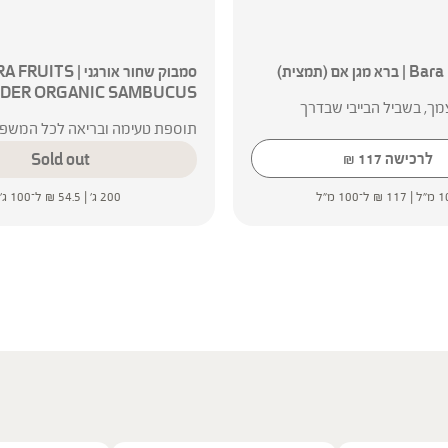
 אם (תמצית)
סמבוק שחור אורגני | TS
DER ORGANIC SAMBUCUS
ך, בשביל הבייבי שבדרך
תוספת טעימה ובריאה לכל המשפ
לרכישה
117
Sold out
₪
"ל |
117
₪
ל־100 מ"ל
200 ג' |
54.5
₪
ל־100 ג'