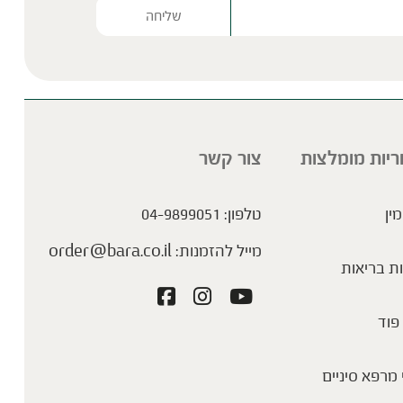
Please lea
ריות מומלצות
צור קשר
מין
טלפון:
04-9899051
מייל להזמנות:
order@bara.co.il
ת בריאות
פוד
מרפא סיניים