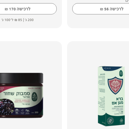
ם
לרכישה
56
לרכישה
170
₪
₪
200 ג' |
85
₪
ל־100 ג'