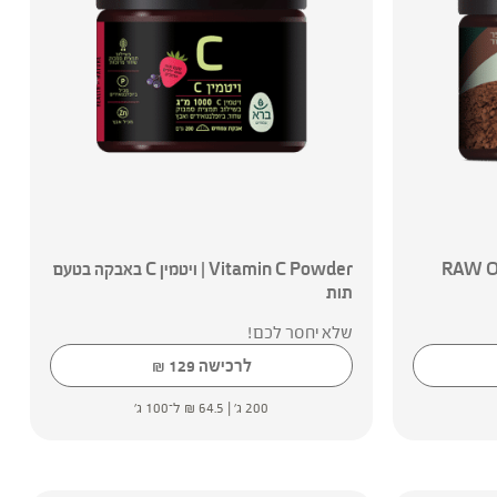
 | RAW ORGANIC
Vitamin C Powder | ויטמין C באבקה בטעם
תות
שלא יחסר לכם!
לרכישה
129
₪
200 ג' |
64.5
₪
ל־100 ג'