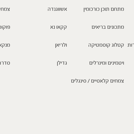
מתחם תוכן כורכומין
אשווגנדה
צמחי
מתכונים בריאים
קקאו נא
פוקוס
ות
קטלוג קוסמטיקה
ולריאן
מנקא
ויטמינים ומינרלים
גדילן
סדרת
צמחים קלאסיים / סינגלים