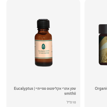
 מאקה טריקולור אורגנית | Organic
שמן אתרי אקליפטוס סמייתיי | Eucalyptus
smithii
10מ"ל