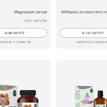
שורש אשווגנדה (ויתניה משכרת) | Withania
מגנזיום | Magnesium
שלא יחסר לכם!
לרכישה
147
לרכישה
98
₪
₪
סות |
2.5
₪
לכמוסה
90 כמוסות |
1.1
₪
לכמוס