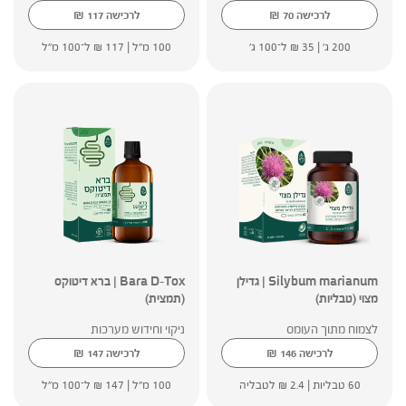
₪
₪
לרכישה
70
לרכישה
117
200 ג' |
35
₪
ל־100 ג'
100 מ"ל |
117
₪
ל־100 מ"ל
Silybum marianum | גדילן
Bara D-Tox | ברא דיטוקס
מצוי (טבליות)
(תמצית)
לצמוח מתוך העומס
ניקוי וחידוש מערכות
₪
₪
לרכישה
146
לרכישה
147
60 טבליות |
2.4
₪
לטבליה
100 מ"ל |
147
₪
ל־100 מ"ל