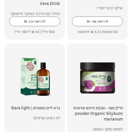
Vera Drink
שילוב זנים ייחודי!
היחיד עם הרכיב הנחקר אייסמנן!
₪
₪
לרכישה
198
לרכישה
215
60 כמוסות |
3.3
₪
לכמוסה
500 מ"ל |
43
₪
ל־100 מ"ל
גדילן מצוי – אבקת זרעים אורגנית
ברא לייט (תמצית) | Bara light
|powder Organic Silybum
לא רוצים עודפים!
marianum
לצמוח מתוך העומס