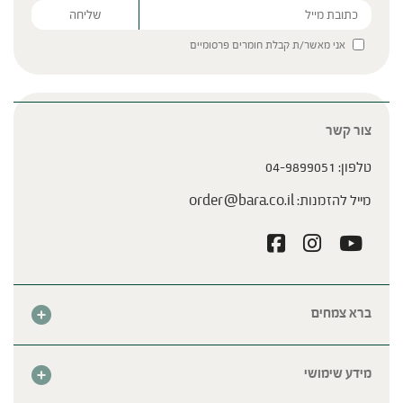
Please leave this field empty.
אני מאשר/ת קבלת חומרים פרסומיים
צור קשר
טלפון:
04-9899051
מייל להזמנות:
order@bara.co.il
ברא צמחים
אודות
חנות
מידע שימושי
צור קשר
מבצע החודש