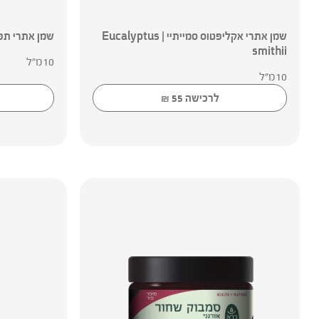
שמן אתרי אקליפטוס סמייתיי | Eucalyptus
שמן אתרי תפוז | e
smithii
10מ"ל
10מ"ל
לרכישה
55
₪