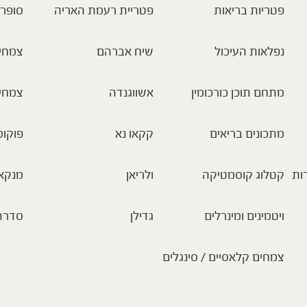
פטריות בריאות
פטריית רעמת האריה
סופר 
נפלאות העיכול
שיח אברהם
צמחי 
מתחם תוכן כורכומין
אשווגנדה
צמחי
מתכונים בריאים
קקאו נא
פוקוס
ות
קטלוג קוסמטיקה
ולריאן
מנקא
ויטמינים ומינרלים
גדילן
סדרת
צמחים קלאסיים / סינגלים