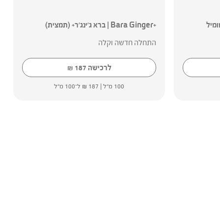
קמומיל
+Bara Ginger | ברא ג'ינג'ר+ (תמצית)
התחלה חדשה וקלה
לרכישה
187
₪
100 מ"ל |
187
₪
ל־100 מ"ל