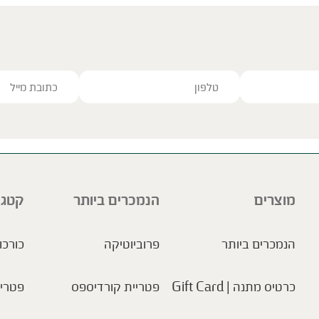
ve this field empty.
מוצרים
הנמכרים ביותר
קטגו
הנמכרים ביותר
פרוביוטיקה
כורכו
כרטיס מתנה | Gift Card
פטריית קורדיספס
פטריו