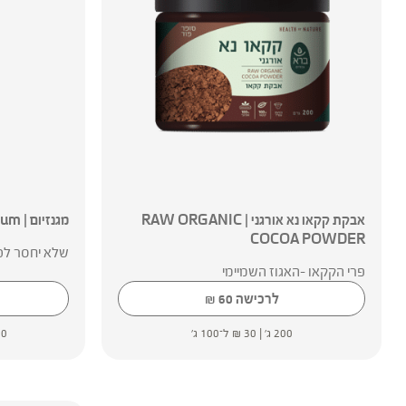
אבקת קקאו נא אורגני | RAW ORGANIC
מגנזיום | Magnesium
COCOA POWDER
שלא יחסר לכ
פרי הקקאו -האגוז השמיימי
לרכישה
60
₪
200 ג' |
30
₪
ל־100 ג'
90 כמו