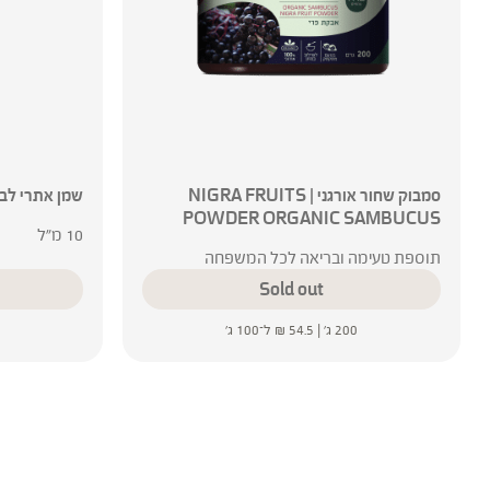
סמבוק שחור אורגני | NIGRA FRUITS
שמן אתרי לבנדר | r
POWDER ORGANIC SAMBUCUS
10 מ"ל
תוספת טעימה ובריאה לכל המשפחה
Sold out
200 ג' |
54.5
₪
ל־100 ג'