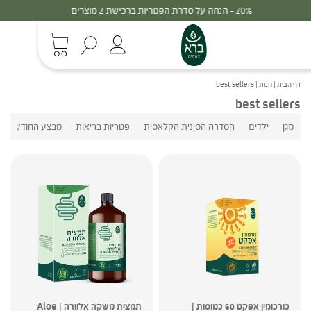
30% - הנחה על סדרת הפטריות ברכישת 3 מוצרים
דף הבית
|
חנות
|
best sellers
best sellers
מגן
ילדים
הסדרה הסינית הקלאסית
פטריות בריאות
מבצע החודש
כורכומין אפקט 60 כמוסות |
תמצית משקה אלוורה | Aloe