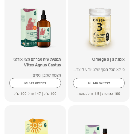
אומגה 3 | Omega 3
תמצית שיח אברהם מצוי אורגני |
Vitex Agnus Castus
כי לא הכל הגוף שלנו יודע לייצר...
הצמח שמבין נשים
₪
₪
לרכישה
149
לרכישה
147
100 כמוסות |
1.5
₪
לכמוסה
100 מ"ל |
147
₪
ל־100 מ"ל