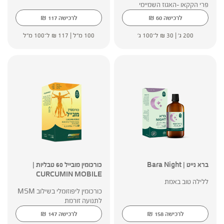
פרי הקקאו -האגוז השמיימי
₪
₪
לרכישה
60
לרכישה
117
200 ג' |
30
₪
ל־100 ג'
100 מ"ל |
117
₪
ל־100 מ"ל
ברא נייט | Bara Night
כורכומין מובייל 60 טבליות |
CURCUMIN MOBILE
ללילה טוב באמת
כורכומין ליפוזומלי בשילוב MSM
לתנועה זורמת
₪
₪
לרכישה
158
לרכישה
147