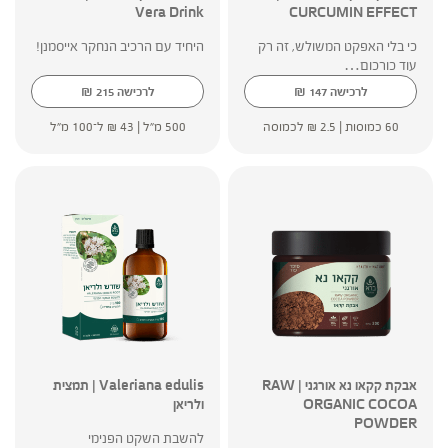
Vera Drink
CURCUMIN EFFECT
כי בלי האפקט המשולש, זה רק
היחיד עם הרכיב הנחקר אייסמנן!
עוד כורכום…
₪
₪
לרכישה
147
לרכישה
215
60 כמוסות |
2.5
₪
לכמוסה
500 מ"ל |
43
₪
ל־100 מ"ל
אבקת קקאו נא אורגני | RAW
Valeriana edulis | תמצית
ORGANIC COCOA
ולריאן
POWDER
להשבת השקט הפנימי