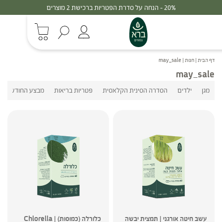
20% - הנחה על סדרת הפטריות ברכישת 2 מוצרים
דף הבית
|
חנות
|
may_sale
may_sale
מגן
ילדים
הסדרה הסינית הקלאסית
פטריות בריאות
מבצע החודש
עשב חיטה אורגני | תמצית יבשה
כלורלה (כמוסות) | Chlorella