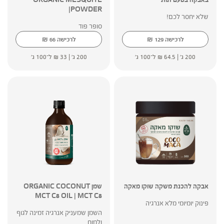
POWDER|
שלא יחסר לכם!
סופר פוד
₪
₪
לרכישה
129
לרכישה
66
200 ג' |
64.5
₪
ל־100 ג'
200 ג' |
33
₪
ל־100 ג'
אבקה להכנת משקה שוקו מאקה
שמן ORGANIC COCONUT
MCT C8 OIL | MCT C8
פינוק יומיומי מלא אנרגיה
השמן שמעניק אנרגיה זמינה לגוף
ולמוח