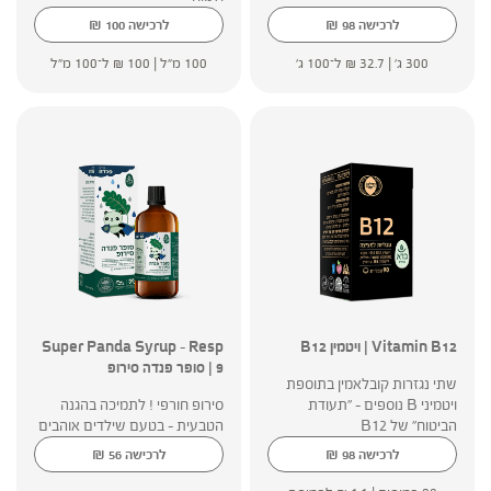
₪
₪
לרכישה
98
לרכישה
100
300 ג' |
32.7
₪
ל־100 ג'
100 מ"ל |
100
₪
ל־100 מ"ל
Vitamin B12 | ויטמין B12
Super Panda Syrup – Resp
9 | סופר פנדה סירופ
שתי נגזרות קובלאמין בתוספת
ויטמיני B נוספים - "תעודת
סירופ חורפי ! לתמיכה בהגנה
הביטוח" של B12
הטבעית – בטעם שילדים אוהבים
₪
₪
לרכישה
98
לרכישה
56