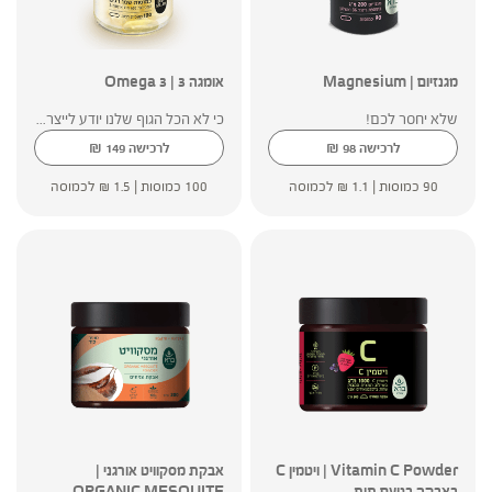
מגנזיום | Magnesium
אומגה 3 | Omega 3
שלא יחסר לכם!
כי לא הכל הגוף שלנו יודע לייצר...
₪
₪
לרכישה
98
לרכישה
149
90 כמוסות |
1.1
₪
לכמוסה
100 כמוסות |
1.5
₪
לכמוסה
Vitamin C Powder | ויטמין C
אבקת מסקוויט אורגני |
באבקה בטעם תות
ORGANIC MESQUITE