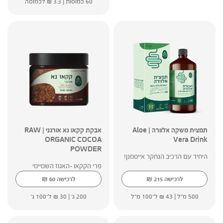
60 כמוסות |
3.3
₪
לכמוסה
תמצית משקה אלוורה | Aloe
אבקת קקאו נא אורגני | RAW
ORGANIC COCOA
Vera Drink
POWDER
היחיד עם הרכיב הנחקר אייסמנן!
פרי הקקאו -האגוז השמיימי
₪
₪
לרכישה
215
לרכישה
60
500 מ"ל |
43
₪
ל־100 מ"ל
200 ג' |
30
₪
ל־100 ג'