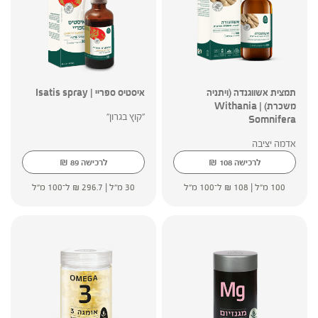
תמצית אשווגנדה (ויתניה
איסטיס ספריי | Isatis spray
משכרת) | Withania
"קוץ בגרון"
Somnifera
אדמה יציבה
₪
₪
לרכישה
108
לרכישה
89
100 מ"ל |
108
₪
ל־100 מ"ל
30 מ"ל |
296.7
₪
ל־100 מ"ל