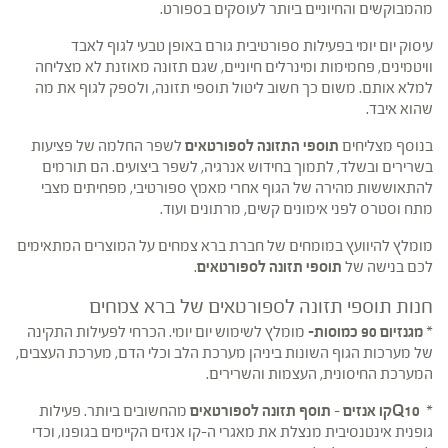
מהמבוקשים והחיוניים ביותר לעוסקים בספורט.
עיסוק יום יומי בפעילות ספורטיבית גורם באופן טבעי לגוף לאבד
וויטמינים, פחמימות ומינרלים חיוניים, שגם תזונה מאוזנת לא מצליחה
למלא אותם. משום כך חשוב ליטול תוספי תזונה, ולספק לגוף את מה
שהוא איבד.
בנוסף מצליחים
תוספי התזונה לספורטאים
לשפר החלמה של פציעות
בשרירים ובשלד, לתמוך בחידוש אנרגיה, לשפר ביצועים. הם תורמים
להתאוששות מהירה של הגוף אחרי מאמץ ספורטיבי, מפחיתים מצבי
מתח וסטרס לפני אימונים קשים, מרתונים ועוד.
מומלץ להיוועץ במומחים של חברת ברא צמחים על המוצרים המתאימים
לכם בנישה של
תוספי תזונה לספורטאים
.
חנות תוספי תזונה לספורטאים של ברא צמחים
*
מגנזיום 90 כמוסות-
מומלץ לשימוש יום יומי. הכרחי לפעילות התקינה
של מערכות הגוף השונות ביניהן מערכת הלב וכלי הדם, מערכת העצבים,
המערכת החיסונית, העצמות והשרירים.
*
Q10
קו אנזים
–
תוסף תזונה לספורטאים
מהחשובים ביותר. פעילות
גופנית אינטנסיבית מנצלת את מאגרי ה-קו אנזים הקיימים בגופנו, וכדי