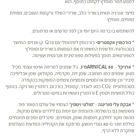
למנוע חסר מומלץ לקחתו כתוסף. הוא
מייצר אנרגיה תאית בשריר הלב, שרירי השלד ורקמות העצבים, מפחית
מתחים. מומלץ
להשתמש בו ברמה היום יומי וכן לפני מרוצים או מרתונים.
* כורכומין אקסטרים-
כורכומין ליפוזומלי עם Q10 קו אנזים, המיוצר
בטכנולוגיה חדשנית המשפרת את הטמעתו בשרירים ומומלץ
לספורטאים. תומך בפעילות ספורטיבית אנרגטית ועצימה.
* ארניקל –
50 ARNICAL
מ"ג.
ג'ל שמנים למריחה ועיסוי עצמי. מכיל
מגוון שמנים כמו: חוחובה, שמן זית, מקדמיה, סקוולאן, שמן אבליפיכה
סיבירי וכן שמנים ארומטיים ותמציות צמחים המופקות בהקפדה
בטכנולוגיית CO2 כמו: לוונדר, קמומיל, כורכום, רוזמרין וארניקה. בנוסף
כולל תמציות ויטמין E ורוזמרין העשירות בפיטו-סטרולים.
*
אבקת עלי מורינגה – "מולטי ויטמין"
הצמחי של עולם הסופר פוד.
משמשת גם כהשלמה תזונתית יום יומית גם לילדים ונשים מניקות.
מהווה מקור לחלבון, חומצות שומן, ויטמינים, מינרלים וסיבים תזונתיים.
כוללת יותר מ-40 נוגדי חמצון. מרתקת את הקהילייה המדעית העולמית
ונחקרת ללא הרף.