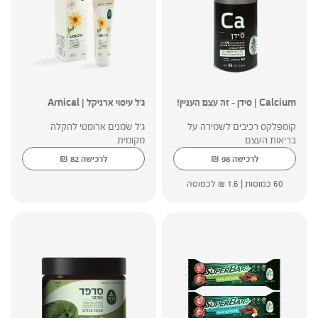
Calcium | סידן – זה עצם העניין!
ג'ל עיסוי ארניקל | Arnical
קומפלקס רכיבים לשמירה על
ג'ל שמנים ארומטי להקלה
בריאות העצם
מקומית
₪
₪
לרכישה
98
לרכישה
82
60 כמוסות |
1.6
₪
לכמוסה