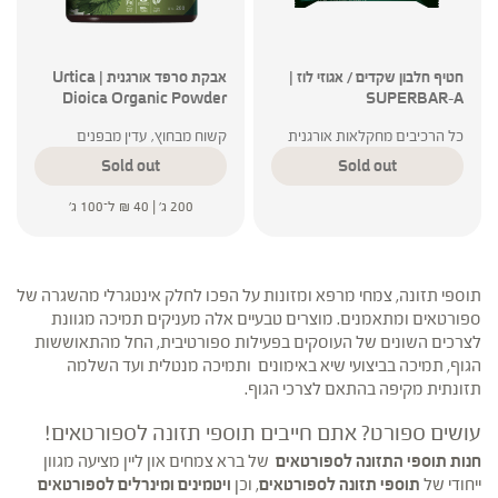
חטיף חלבון שקדים / אגוזי לוז |
אבקת סרפד אורגנית | Urtica
Dioica Organic Powder
SUPERBAR-A
כל הרכיבים מחקלאות אורגנית
קשוח מבחוץ, עדין מבפנים
Sold out
Sold out
200 ג' |
40
₪
ל־100 ג'
תוספי תזונה, צמחי מרפא ומזונות על הפכו לחלק אינטגרלי מהשגרה של
ספורטאים ומתאמנים. מוצרים טבעיים אלה מעניקים תמיכה מגוונת
לצרכים השונים של העוסקים בפעילות ספורטיבית, החל מהתאוששות
הגוף, תמיכה בביצועי שיא באימונים
ותמיכה מנטלית ועד השלמה
תזונתית מקיפה בהתאם לצרכי הגוף.
עושים ספורט? אתם חייבים תוספי תזונה לספורטאים!
חנות תוספי התזונה לספורטאים
של ברא צמחים און ליין מציעה מגוון
ייחודי של
תוספי תזונה לספורטאים
, וכן
ויטמינים
ומינרלים לספורטאים