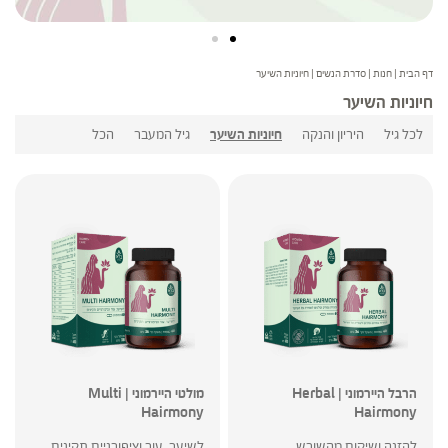
דף הבית
|
חנות
|
סדרת הנשים
|
חיוניות השיער
חיוניות השיער
לכל גיל
היריון והנקה
חיוניות השיער
גיל המעבר
הכל
הרבל היירמוני | Herbal
מולטי היירמוני | Multi
Hairmony
Hairmony
להזנה ושיקום מהשורש
לשיער, עור וציפורניים תקינים