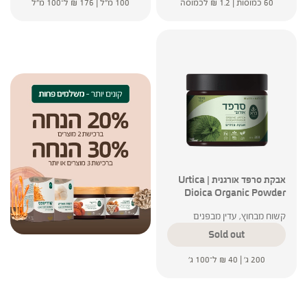
60 כמוסות |
1.2
₪
לכמוסה
100 מ"ל |
176
₪
ל־100 מ"ל
אבקת סרפד אורגנית | Urtica
Dioica Organic Powder
קשוח מבחוץ, עדין מבפנים
Sold out
200 ג' |
40
₪
ל־100 ג'