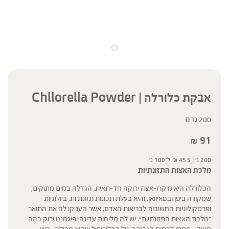
אבקת כלורלה | Chllorella Powder
200 גרם
91
₪
200 ג' |
45.5
₪
ל־100 ג'
מלכת האצות התזונתיות
הכלורלה היא מיקרו-אצה ירוקה חד-תאית, הגדלה במים מתוקים,
שמקורה ביפן ובטאיוואן, והיא בעלת תכונות תזונתיות, ביולוגיות
ופרמקולוגיות החשובות לבריאות האדם, אשר העניקו לה את התואר
"מלכת האצות התזונתיות". יש לה מליחות עדינה ופיגמנט ירוק כהה
מאוד – סממן לכמות הגבוהה של הכלורופיל שהיא מכילה. כיוון