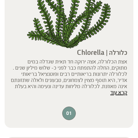
כלורלה | Chlorella
אצת הכלורלה, אצה ירוקה חד תאית שגדלה במים
מתוקים, החלה להתפתח כבר לפני כ- שלוש מיליון שנים .
לכלורלה יתרונות בריאותיים רבים ופוטנציאל בריאותי
אדיר, היא תוסף מצוין לצמחונים, טבעונים ולאלה שתזונתם
אינה מאוזנת. לכלורלה מליחות עדינה ונעימה והיא בעלת
קרא עוד
פיגמנט ירוק כהה מאוד, מהכהים שקיימים בטבע, סממן
לכמות הגבוהה של הכלורופיל שהיא מכילה.
01