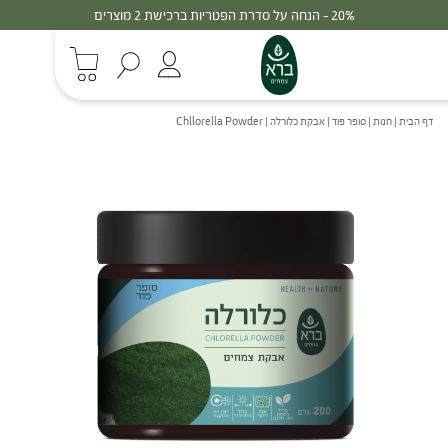
30% - הנחה על סדרת הפטריות ברכישת 3 מוצרים
דף הבית
|
חנות
|
סופר פוד
|
אבקת כלורלה | Chllorella Powder