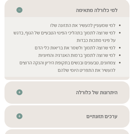
למי כלורלה מתאימה
למי שמעוניין להעשיר את התזונה שלו
למי שרוצה לתמוך בתהליכי הפינוי הטבעיים של הגוף, בדגש
על פינוי מתכות כבדות
למי שרוצה לתמוך ולשמר את בריאות כלי הדם
למי שרוצה לתמוך ברמות האנרגיה והחיוניות
צמחונים, טבעונים ובנשים בתקופת היריון והנקה הרוצים
להעשיר את התפריט היומי שלהם
היתרונות של כלורלה
מיוצר בתהליך "דופן שבורה" להעצמת הספיגה
מיוצר בטכנולוגיה מתקדמת לשמירה על איכות וריכוז רכיבי
הצמח
ערכים תזונתיים
חומר הגלם עבר סדרת בדיקות איכות בהתאם לתקנים
לכלורלה פרופיל תזונתי מרשים מאוד והיא מהווה מזון טבעי מלא
* לרשימת הרכיבים המלאה יש לעיין בתווית המוצר
המחמירים ביותר בכדי להבטיח את זיהויו, איכותו וניקיונו
(הערכים התזונתיים המדויקים של כל תוסף מושפעים מתנאי