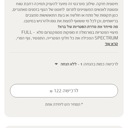
חיסונית חזקה. שילוב סינרגטי זה מיועד להעניק תמיכה רחבת טווח
ומגוונת לאנשים המעוניינים לתרום לחוסנו של הגוף בזמנים מאתגרים,
כגון תקופות של מתח או חולשה או בעת התאוששות ממצבים
בריאותיים, וכן לכל מי ששואף למצות את גופו ולהרגיש במיטבו.
מה מייחד את סדרת הפטריות של ברא?
מיצויי הפטריות בפורמולה זו מופקות מספקטרום מלא – FULL
SPECTRUM המכילה את כל חלקי הפטרייה, התפטיר, גוף הפרי,
קרא עוד
הנבגים והתרכובת החוץ תאית שהפטרייה מייצרת ומפרישה מחוץ לתא
לסביבתה, לטווח פעילות אופטימלי.
החומרים הפעילים העיקריים בפטריות הינם פוליסכרידים וביניהם בטא
גלוקן, להם מיוחסות מרבית הסגולות הבריאותיות. מוצרי סדרת
לרכישה כמות בהנחה:
1 - ללא הנחה
הפטריות של ברא צמחים בעלי ריכוז מובטח של פוליסכרידים ובטא
גלוקן.
בכל מנת לקיחה (4 גרם) אבקה המכילה:
Polysaccharide 1350 mg- פוליסכרידים
Beta Glucan 450 mg – בטא גלוקן 1,3-1,6
לרכישה
122
₪
* המחיר הינו ליחידה אחת
* תוסף תזונה
הכתוב מסתמך על גישות הרבליסטיות ונטורופתיות מסורתיות. למען הסר
ספק המידע אינו מהווה המלצה רפואית מוסמכת ואינו מיועד להנחות את