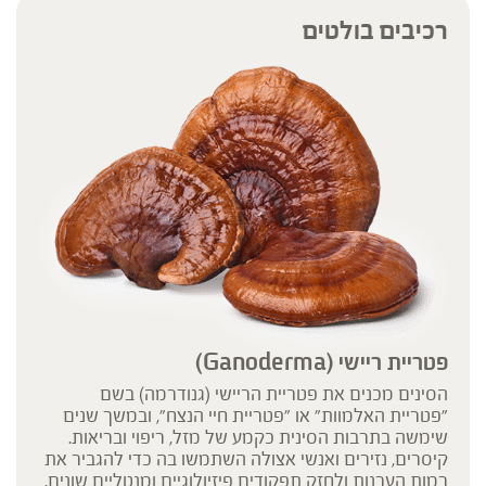
הציבור או לשמש לגביו כהמלצה או הוראה או עצה לשימוש או שינוי או
רכיבים בולטים
הורדה של תרופה כלשהי, ואין בו תחליף לייעוץ רפואי פרטני או אחר. נשים
בהיריון, נשים מניקות, ילדים, אנשים החולים במחלות כרוניות והנוטלים
תרופות מרשם – יש להיוועץ ברופא לפני השימוש. המונח 'צמחי מרפא'
מתייחס להגדרה המקובלת ברפואת הצמחים המסורתית.
פטריית ריישי (Ganoderma)
הסינים מכנים את פטריית הריישי (גנודרמה) בשם
"פטריית האלמוות" או "פטריית חיי הנצח", ובמשך שנים
שימשה בתרבות הסינית כקמע של מזל, ריפוי ובריאות.
קיסרים, נזירים ואנשי אצולה השתמשו בה כדי להגביר את
רמות הערנות ולחזק תפקודים פיזיולוגיים ומנטליים שונים.