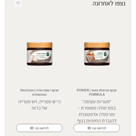
נצפו לאחרונה
אבקת פורמולת פאוור | POWER
אבקת רעמת האריה | Hericium
erinaceus
FORMULA
"פטריות עוצמה"
כי יש פטרייה, ויש פטרייה
בפורמולה משופרת -
של ברא!
ב
פורמולה אדפטוגנית
להגברת החיוניות בגוף
ל
₪
₪
לרכישה
122
לרכישה
122