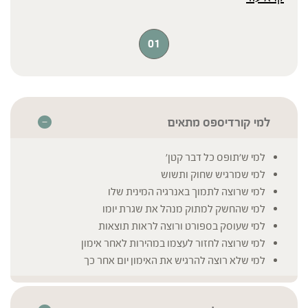
מקפידה על שימוש בפטריות בריאות באיכות הגבוהה
ביותר, המלוות בבדיקות מעבדה לעמידה בכמות
הפוליסכרידים והבטא גלוקן האופטימלית.
01
למי קורדיספס מתאים
למי ש'תופס כל דבר קטן'
למי שמרגיש שחוק ותשוש
למי שרוצה לתמוך באנרגיה המינית שלו
למי שהחשק למתוק מנהל את שגרת יומו
למי שעוסק בספורט ורוצה לראות תוצאות
למי שרוצה לחזור לעצמו במהירות לאחר אימון
למי שלא רוצה להרגיש את האימון יום אחר כך