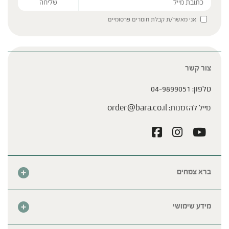
Please leave this field empty.
אני מאשר/ת קבלת חומרים פרסומיים
צור קשר
טלפון:
04-9899051
מייל להזמנות:
order@bara.co.il
ברא צמחים
אודות
חנות
מידע שימושי
צור קשר
מבצע החודש