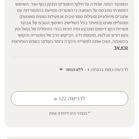
התפקוד המיני, שמירה על חילוף החומרים התקין בגוף ועוד. השימוש
המסורתי מתבסס על האמונה כי הפטרייה מסייעת בהתמודדות עם
אתגרים פיזיולוגיים (פעילות ספורטיבית או פעילות גופנית מאומצת)
ומנטליים שונים (במיוחד בגיל השלישי). האיסוף הטבעי של אבקת
פטריית הקורדיספס מתבצע מזה דורות בהרי ההימליה של נפאל וסין
והוא דורש סבלנות, מיומנות וידע. הביקוש הרב של הפטרייה והקושי
בהשגתה, הפכו אותה לפטרייה היקרה ביותר בעולם! בשנים האחרונות
קרא עוד
התגלו שיטות חקלאיות מתקדמות לגידולה, כך שהיא זמינה לנו יותר
ואנו יכולים ליהנות מיכולותיה ולצרוך אותה גם באבקה.
מה מייחד את פטריית קורדיספס של ברא?
אבקת פטריית קורדיספס אורגנית, מספקטרום מלא – FULL
לרכישה כמות בהנחה:
1 - ללא הנחה
SPECTRUM המכילה את כל חלקי הפטרייה, התפטיר, גוף הפרי,
הנבגים והתרכובת החוץ תאית שהפטרייה מייצרת ומפרישה מחוץ לתא
לסביבתה, לטווח פעילות אופטימלי .
החומרים הפעילים העיקריים באבקת הפטריות הינם פוליסכרידים
לרכישה
122
₪
וביניהם בטא גלוקן להם מיוחסות מרבית הסגולות הבריאותיות. מוצרי
סדרת הפטריות של ברא צמחים הינם היחידים בעלי ריכוז מובטח של
פוליסכרידים ובטא גלוקן. כל מנת לקיחה (4 גרם של אבקה) מכילה:
* המחיר הינו ליחידה אחת
פוליסכרידים Polysaccharide – 2000 מ"ג , בטא גלוקן 1,3-1,6
Beta Glucan -600 מ"ג.
איכות חומר הגלם: