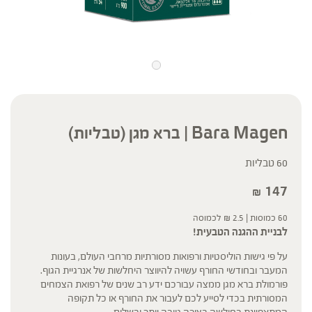
Bara Magen | ברא מגן (טבליות)
60 טבליות
147
₪
60 כמוסות |
2.5
₪
לכמוסה
לבניית ההגנה הטבעית!
על פי גישות הוליסטיות ורפואות מסורתיות מרחבי העולם, בעונות
המעבר ובחודשי החורף עשויה להיווצר היחלשות של אנרגיית הגוף.
פורמולת ברא מגן ממצה עבורכם ידע רב שנים של רפואת הצמחים
המסורתית בכדי לסייע לכם לעבור את החורף או כל תקופה
המתאפיינת בחולשה בצורה טובה יותר ובשלום.