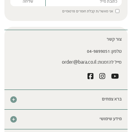
Please leave this field empty.
אני מאשר/ת קבלת חומרים פרסומיים
צור קשר
טלפון:
04-9899051
מייל להזמנות:
order@bara.co.il
ברא צמחים
אודות
חנות
מידע שימושי
צור קשר
מבצע החודש