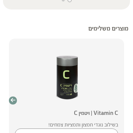
הויתניה עשיר בברזל, ומחקרים קליניים הדגימו שיפור
ברמות ההמוגלובין ותאי הדם האדומים כתוצאה
מנטילתו. לצמח השפעה כללית מרגיעה ונוגדת חרדה
על ידי השפעה על קולטני GABA במוח, והוא מותווה
מוצרים משלימים
למצבי דיכאון קל, חוסר שקט, חרדה והפרעות שינה.
במחקר קליני, אקראי וכפול-סמיות הדגימה הויתניה
השפעה נוגדת חרדה והפחתת תסמיני עייפות. מחקרים
נוספים הראו שיפור בתחושת הערנות ובמהירות
התגובה, הפחתת עייפות ואף הגברה של סיבולת
גופנית. הצמח ניתן לשימוש לאורך זמן, ונמצא כבעל
פרופיל בטיחותי גבוה וללא תופעות לוואי כלשהן.
Vitamin C | ויטמין C
בשילוב נוגדי חמצון ותמציות צמחים!