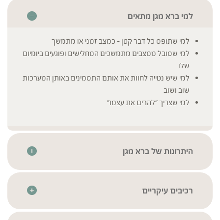
למי ברא מגן מתאים
למי שתופס כל דבר קטן – כמצב זמני או מתמשך
למי שסובל ממצבים מתמשכים המחלישים ופוגעים ביומיום
שלו
למי שיש נטייה לחוות את אותם התסמינים באותן המערכות
שוב ושוב
למי שצריך "להרים את עצמו"
היתרונות של ברא מגן
טבלית צמחים בטכנולוגית מיצוי לשמירה על רכיבי הצמח
באופן מרוכז ואיכותי
חומרי הגלם עברו סדרת בדיקות איכות קפדניות בהתאם
רכיבים עיקריים
לתקנים המחמירים ביותר בכדי להבטיח את זיהויים, איכותם
אכינצאה | Echinacea angustifolia
* לרשימת הרכיבים המלאה יש לעיין בתווית המוצר
וניקיונם
אסטרגלוס | Astragalus membranaceus