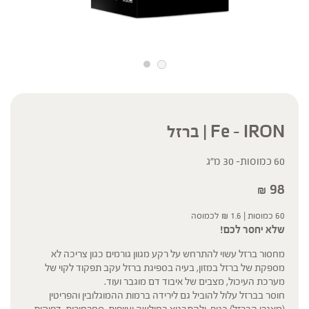
Fe – IRON | ברזל
60 כמוסות- 30 מ"ג
98
₪
60 כמוסות |
1.6
₪
לכמוסה
שלא יחסר לכם!
מחסור ברזל עשוי להתרחש על רקע מגוון גורמים כגון צריכה לא
מספקת של ברזל במזון, בעיה בספיגת ברזל עקב תפקוד לקוי של
מערכת העיכול, מצבים של איבוד דם מוגבר ועוד.
חוסר בברזל עלול להוביל גם לירידה ברמות ההמוגלובין והפריטין
(מאגרי הברזל) בגוף, ולהתבטא בחולשה ועייפות, סחרחורות, דפיקות