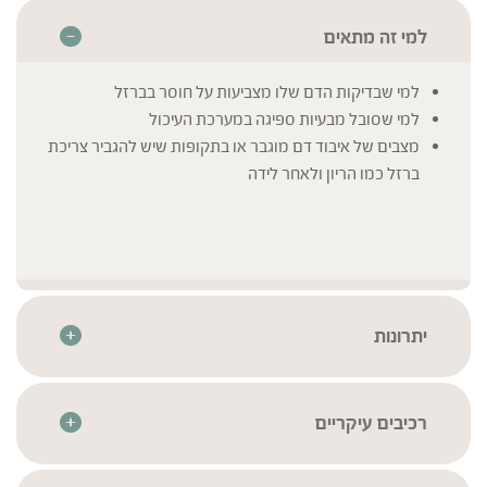
למי זה מתאים
למי שבדיקות הדם שלו מצביעות על חוסר בברזל
למי שסובל מבעיות ספיגה במערכת העיכול
מצבים של איבוד דם מוגבר או בתקופות שיש להגביר צריכת
ברזל כמו הריון ולאחר לידה
יתרונות
wise blend" " – שילוב חכם וייחודי של ויטמינים, מינרלים
וצמחים
מכיל ברזל ביסגליצינט 30 מ”ג, קל לעיכול
רכיבים עיקריים
היחיד בישראל המשלב נחושת וטאורין להגנה מפני עודף ברזל
ברזל ביסגליצינאט
* לרשימת הרכיבים המלאה יש לעיין בתווית המוצר
בשילוב תמציות מרוכזות של עלי סרפד ושורש שינן רפואי
ויטמין C