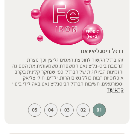
ברזל ביסגליצינאט
זהו ברזל הקשור לחומצת האמינו גליצין וכך נוצרת
תרכובת ביס-גליצינאט המשפרת משמעותית את הספיגה
והזמינות הביולוגית של הברזל, כפי שנחקר קלינית בקרב
אוכלוסיות רבות כולל נשים הרות, ילדים, חולי צליאק
וספורטאים. חשיבות הברזל הביסגליצינאט באה לידי ביטוי
קרא עוד
גם בהיותו ברזל עדין וקל לעיכול, ואינו גורם לתופעות לוואי
במערכת העיכול האופייניות לתכשירי ברזל נפוצים (כגון
ברזל סולפאט, ברזל פומראט ועוד). בנוסף, הוא אינו יוצר
אינטראקציה עם מזונות הפוגעים בספיגת ברזל, כגון מוצרי
05
04
03
02
01
חלב, קפאין, ירקות וקטניות המכילים חומצה פיטית וכו', לכן
ניתן לצרוך את התוסף גם בסמיכות לאכילתם. והוא יציב
גם בסביבה החומצית של הקיבה.