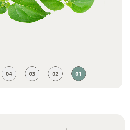
04
03
02
01