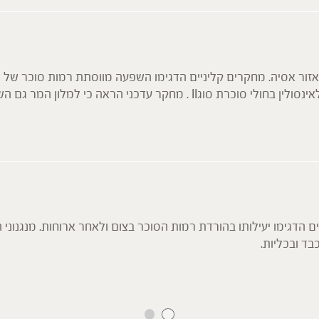
מחקריים עדכניים אף מעידים על פוטנציאל לשיפור התנגודת לאינסולין בחולי סוכרת
רזיה, והוא אף משמש לתמיכה במצבים של רמות שומנים גבוהות בדם 
ם הדגימו יעילותו בהורדת רמות הסוכר בצום ולאחר ארוחות. מנגנוני
בד ובכליות.