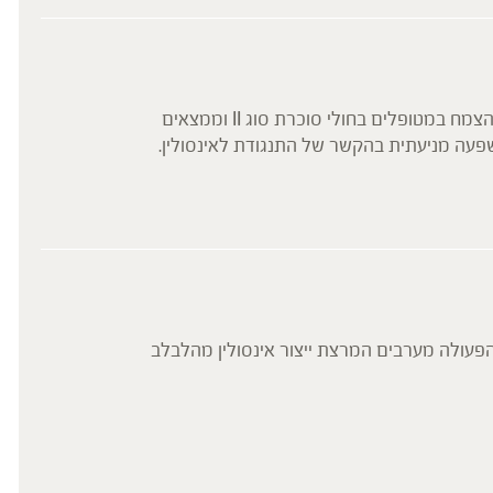
המלון המר נחשב לפרי המאכל המר ביותר בעולם והוא נפוץ באזור אסיה. מחקרים קליניים הדגימו השפעה מווסתת רמות סוכר של הצמח במטופלים בחולי סוכרת סוג II וממצאים
 סוגII . מחקר עדכני הראה כי למלון המר גם השפעה מניעתית בהקשר של התנגודת לאינסולין.
וכן בכבד שומני על ידי מניעת הצטברות שומנים
 הפעולה מערבים המרצת ייצור אינסולין מהלבלב