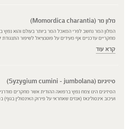
מלון מר (Momordica charantia)
המלון המר אף נחקר ונמצא יעיל בהקשר של תמיכה בתהליכי ה
קרא עוד
ברקמות הכבד.
סיזיגיום (Syzygium cumini – jumbolana)
הסיזיגים הינו צמח נפוץ ברפואה ההודית אשר מחקרים מודרניי
ועיכוב אינסולינאז (אנזים שאחראי על פירוק האינסולין בגוף) בכ