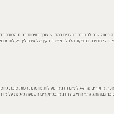
עלי הג'ימנמה נמצאים בשימוש הרפואה ההודית המסורתית מזה 2000 שנה לתמיכה במצבים בהם יש צור
הצמח מעל
סוכר. מחקרים פרה-קליניים הדגימו פעילות מווסתת רמות סוכר, מווס
כר גבוהות). זרעי החילבה הדגימו במחקרים השפעה מאזנת על מדדי ס
מסוכרר. 