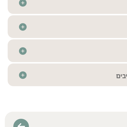
פא בטבליות מרוכזות – לנוחות שימוש מרבית
קדמת לשמירה על איכות וריכוז רכיבי הצמח
רת בדיקות איכות בהתאם לתקנים המחמירים ביותר בכדי
כותם וניקיונם
מת הרכיבים המלאה יש לעיין בתווית המוצר
 תוספת סוכר או ממתיקים מלאכותיים, מתאים לצמחונים
חרדית
בים
ריזות המוצרים בלבד. ייתכנו טעויות ו/או אי-התאמות בין המידע באתר לבין המידע על
המידע על אריזת המוצר לפני השימוש.