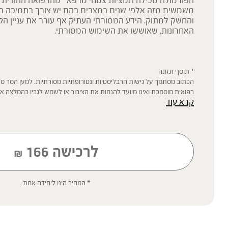
הפורמולה מכילה תמציות צמחי מרפא* מהרפואה ההודית 
משמשים מזה אלפי שנים במצבים בהם יש צורך בתמיכה בו
והחשק למתוק. הידע המסורתי העתיק אף עורר את עניין ה
האחרונות, שאוששו את השימוש המסורתי.
* תוסף תזונה
הכתוב מסתמך על גישות הרבליסטיות ונטורופתיות מסורתיות. למען הסר ספ
רפואית מוסמכת ואינו מיועד להנחות את הציבור או לשמש לגביו כהמלצה או
קרא עוד
שינוי או הורדה של תרופה כלשהי, ואין בו תחליף לייעוץ רפואי פרטני או אחר.
ילדים, אנשים החולים במחלות כרוניות והנוטלים תרופות מרשם – יש להיווע
'צמחי מרפא' מתייחס להגדרה המקובלת ברפואת הצמחים המסורתית.
לרכישה
166
₪
* המחיר הינו ליחידה אחת