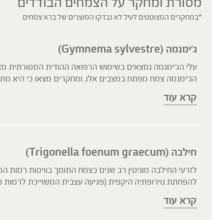
מסורת ומחקר על הצמחים הבודדים
*במחקרים המצוטטים לעיל לא נבדקו המוצרים של ברא צמחים
ג'ימנמה (Gymnema sylvestre)
קרא עוד
בלקיחה לטווח ארוך.
המתוק על הלשון. פעילות antisweet זו הינה מיידית ומסייעת לוויסות הדחף לאכילת מזונות עתירי סוכר.
חילבה (Trigonella foenum graecum)
לזרעי החילבה מוניטין רב שנים כצמח התומך בוויסות רמות ה
להפחתת נוירופתיה היקפית (פגיעה עצבית המשוייכת לרמות סו
קרא עוד
סוכרת).